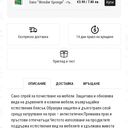
Sano "Wonder Sponge" - гъба за почистване
Купи
€3.99 / 7.80 лв.
Експресна доставка
14 дни право на връщане
Преглед и тест
ОПИСАНИЕ
ДОСТАВКА
ВРЪЩАНЕ
Сано спрей за почистване на мебели. Защитава и обновява
вида на дървените и кожени мебели, възвръщайки
естествения блясък.Образува защитен и дълготраен слой
срещу натрупване на прах – антистатичен.Премахва прах и
пръстови отпечатъци.Честото използване на продуктите
поддържа естествения вид на мебелите и удължава живота