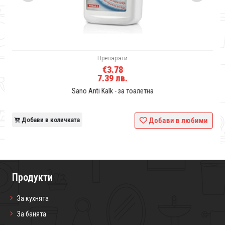
Препарати
€3.78
7.39 лв.
Sano Anti Kalk - за тоалетна
и
Добави в количката
Добави в любими
Продукти
За кухнята
За банята