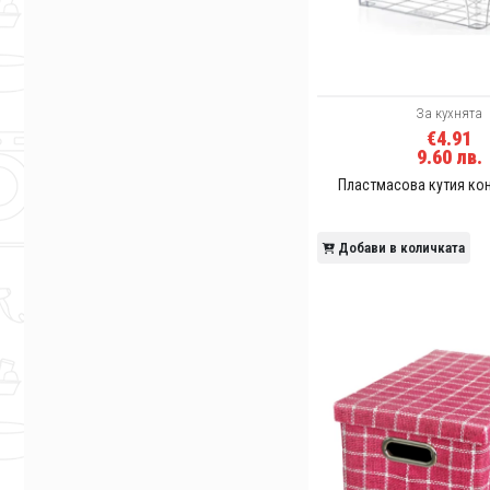
За кухнята
€4.91
9.60 лв.
Пластмасова кутия ко
Добави в количката