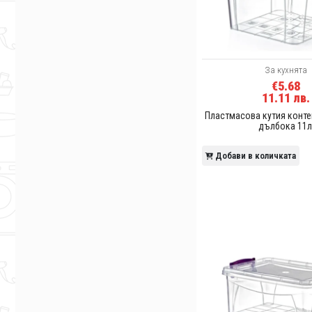
За кухнята
€5.68
11.11 лв.
Пластмасова кутия конте
дълбока 11л
Добави в количката