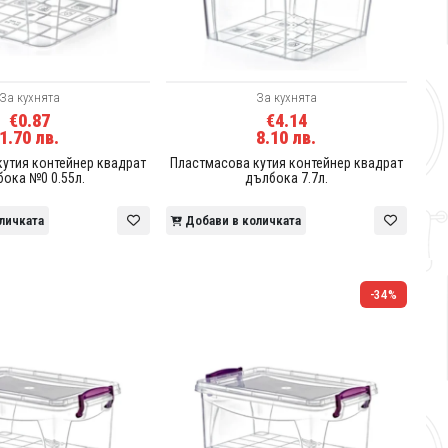
За кухнята
За кухнята
€0.87
€4.14
1.70 лв.
8.10 лв.
утия контейнер квадрат
Пластмасова кутия контейнер квадрат
ока №0 0.55л.
дълбока 7.7л.
личката
Добави в количката
-34%