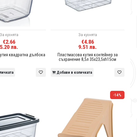
За кухнята
За кухнята
€2.66
€4.86
5.20 лв.
9.51 лв.
утия квадратна дълбока
Пластмасова кутия контейнер за
съхранение 8,5л 35x23,5xh15см
личката
Добави в количката
-14%