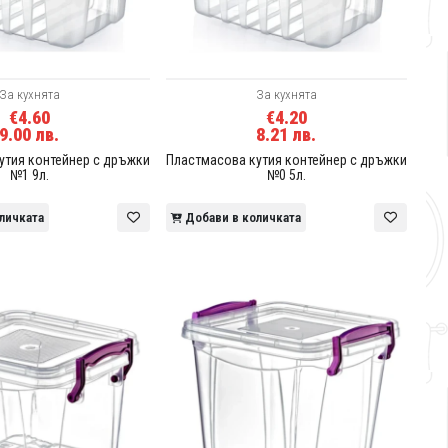
За кухнята
За кухнята
€4.60
€4.20
9.00 лв.
8.21 лв.
утия контейнер с дръжки
Пластмасова кутия контейнер с дръжки
№1 9л.
№0 5л.
личката
Добави в количката