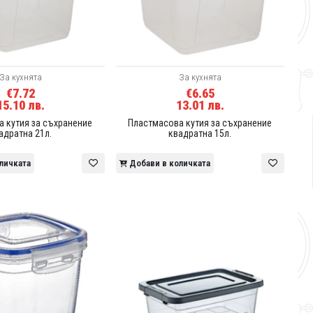
За кухнята
За кухнята
€7.72
€6.65
15.10 лв.
13.01 лв.
 кутия за съхранение
Пластмасова кутия за съхранение
адратна 21л.
квадратна 15л.
личката
Добави в количката