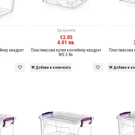
За кухнята
€2.05
4.01 лв.
йнер квадрат
Пластмасова кутия контейнер квадрат
Пластмасова к
.
№2 2.4л.
Добави в количката
Добави в ко