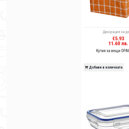
Декорация за д
€5.93
11.60 лв.
Кутия за вещи ОР
Добави в количката