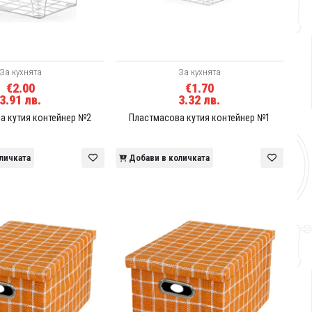
За кухнята
За кухнята
€2.00
€1.70
3.91 лв.
3.32 лв.
а кутия контейнер №2
Пластмасова кутия контейнер №1
личката
Добави в количката