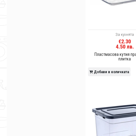
За кухнята
€2.30
4.50 лв.
Пластмасова кутия п
плитка
Добави в количката