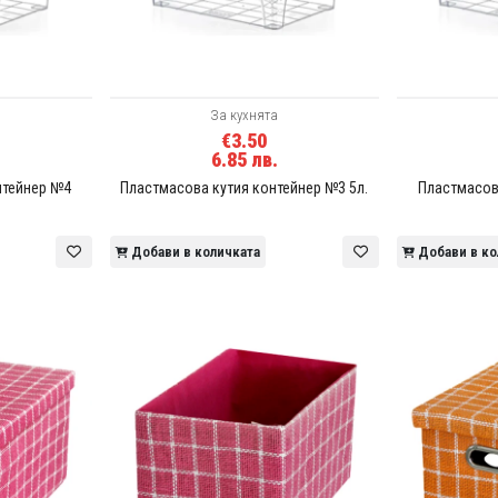
За кухнята
€3.50
6.85 лв.
нтейнер №4
Пластмасова кутия контейнер №3 5л.
Пластмасов
Добави в количката
Добави в ко