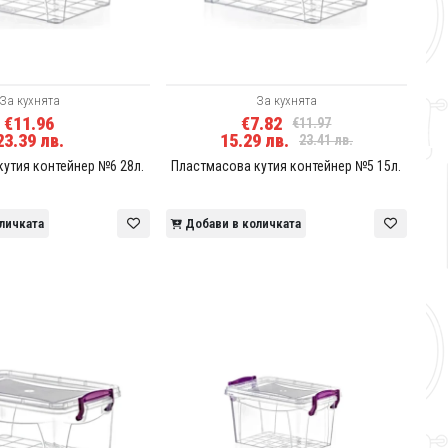
За кухнята
За кухнята
€11.96
€7.82
€11.97
23.39 лв.
15.29 лв.
23.41 лв.
утия контейнер №6 28л.
Пластмасова кутия контейнер №5 15л.
личката
Добави в количката