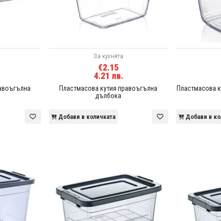
За кухнята
€2.15
4.21 лв.
равоъгълна
Пластмасова кутия правоъгълна
Пластмасова к
дълбока
Добави в количката
Добави в ко