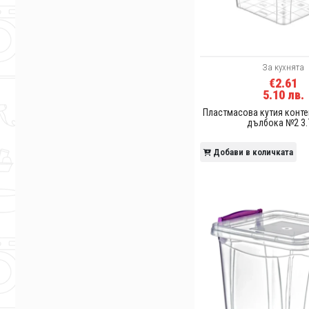
За кухнята
€2.61
5.10 лв.
Пластмасова кутия конте
дълбока №2 3.
Добави в количката