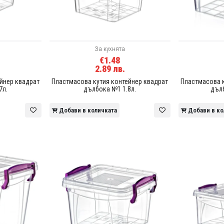
За кухнята
€1.48
2.89 лв.
йнер квадрат
Пластмасова кутия контейнер квадрат
Пластмасова к
7л.
дълбока №1 1.8л.
дълб
Добави в количката
Добави в ко