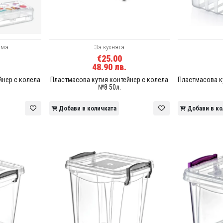
ома
За кухнята
€25.00
48.90 лв.
йнер с колела
Пластмасова кутия контейнер с колела
Пластмасова к
№8 50л.
Добави в количката
Добави в ко