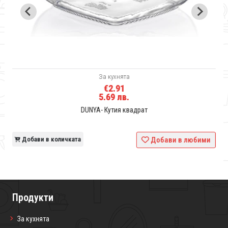
За кухнята
€2.91
5.69 лв.
DUNYA- Кутия квадрат
и
Добави в количката
Добави в любими
Продукти
За кухнята