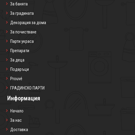
За банята
За градината
Декорация за дома
За почистване
Парти украса
Препарати
За деца
Подаръци
Prouvé
ГРАДИНСКО ПАРТИ
Информация
Начало
За нас
Доставка