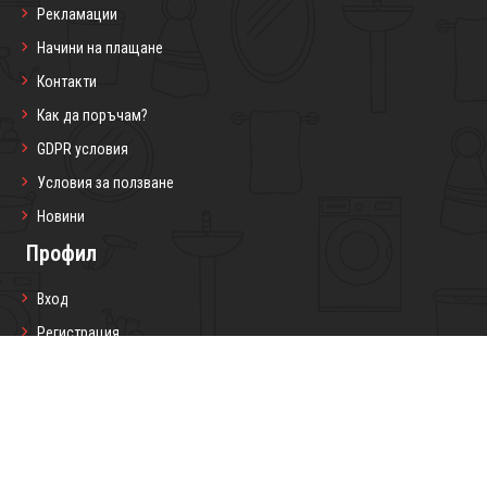
Рекламации
Начини на плащане
Контакти
Как да поръчам?
GDPR условия
Условия за ползване
Новини
Профил
Вход
Регистрация
Профил
Любими продукти
Моите поръчки
Социални мрежи