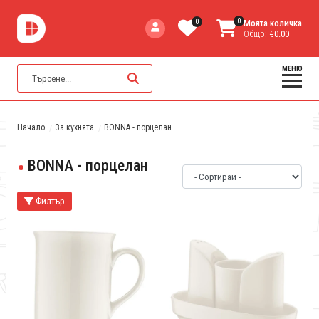
0
0
Моята количка
Общо:
€0.00
МЕНЮ
Начало
За кухнята
BONNA - порцелан
BONNA - порцелан
Филтър