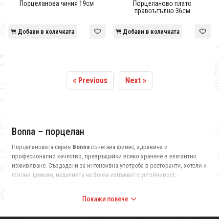
Порцеланова чиния 19см
Порцеланово плато
правоъгълно 36см
Добави в количката
Добави в количката
« Previous
Next »
Bonna – порцелан
Порцелановата серия
Bonna
съчетава финес, здравина и
професионално качество, превръщайки всяко хранене в елегантно
изживяване. Създадени за интензивна употреба в ресторанти, хотели и
стилни домове, изделията на Bonna изпъкват с устойчивост,
издръжливост на надраскване и неподражаем дизайн. Колекцията
предлага богато разнообразие от чинии, купи, чаши и аксесоари, които
Покажи повече
допълват модерната и класическата трапеза с еднаква лекота.