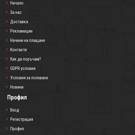
• Чайници – 400мл, 850мл
Начало
Канички
За нас
Малки и практични канички за мляко или сосове, създадени с
Доставка
характерната за Bonna порцеланова здравина.
Рекламации
• Канички – за мляко, 80мл, 180мл
Начини на плащане
Аксесоари
Контакти
Завършват визията на масата и допринасят за стилното сервиране.
Как да поръчам?
• Сосиери, солници, салфетници, плата
GDPR условия
Условия за ползване
Новини
Профил
Вход
Регистрация
Профил