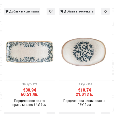
Добави в количката
Добави в количката
За кухнята
За кухнята
€30.94
€10.74
60.51 лв.
21.01 лв.
Порцеланово плато
Порцеланова чиния овална
правоъгълно 34x16см
19x11см