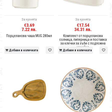
За кухнята
За кухнята
€3.69
€17.54
7.22 лв.
34.31 лв.
Порцеланова чаша MUG 280мл
Комплект от порцеланова
солница, пиперница и поставка
за клечки за зъби с подложна
чинийка
Добави в количката
Добави в количката