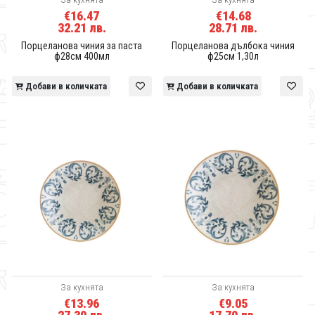
€16.47
€14.68
32.21 лв.
28.71 лв.
Порцеланова чиния за паста
Порцеланова дълбока чиния
ф28см 400мл
ф25см 1,30л
Добави в количката
Добави в количката
За кухнята
За кухнята
€13.96
€9.05