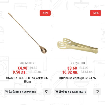
-50%
-50%
За кухнята
За кухнята
€4.90
€8.60
€9.80
€17.20
9.58 лв.
16.82 лв.
19.17 лв.
33.64 лв.
Лъжица "COPPER" за коктейли
Щипка за сервиране 23 см
30cm
Добави в количката
Добави в количката