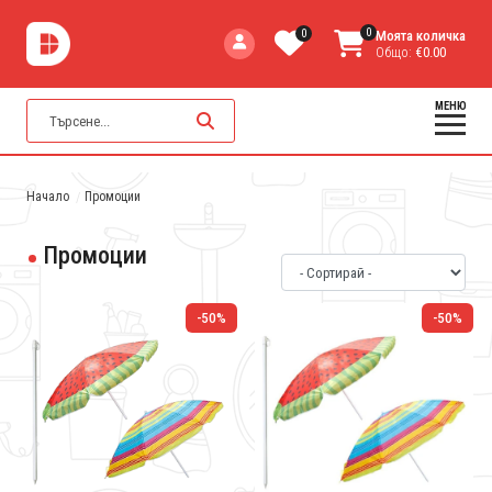
0
0
Моята количка
Общо:
€0.00
МЕНЮ
Начало
Промоции
Промоции
-50%
-50%