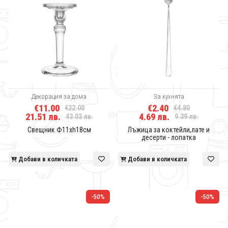
Декорация за дома
За кухнята
€11.00
€2.40
€22.00
€4.80
21.51 лв.
4.69 лв.
43.03 лв.
9.39 лв.
Свещник Ф11хh18см
Лъжица за коктейли,лате и
десерти - лопатка
Добави в количката
Добави в количката
-50%
-50%