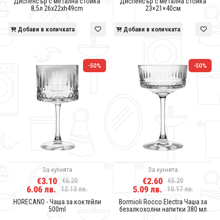
Диспенсър с метална стойка
Диспенсър с метална стойка
8,5л 26x22xh49cm
23×21×40см
Добави в количката
Добави в количката
-50%
-50%
За кухнята
За кухнята
€3.10
€2.60
€6.20
€5.20
6.06 лв.
5.09 лв.
12.13 лв.
10.17 лв.
HORECANO - Чаша за коктейли
Bormioli Rocco Electra Чаша за
500ml
безалкохолни напитки 380 мл