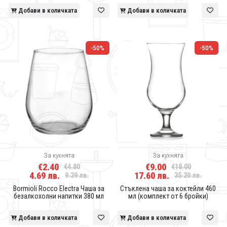
Добави в количката
Добави в количката
-50%
-50%
За кухнята
За кухнята
€2.40
€9.00
€4.80
€18.00
4.69 лв.
17.60 лв.
9.39 лв.
35.20 лв.
Bormioli Rocco Electra Чаша за
Стъклена чаша за коктейли 460
безалкохолни напитки 380 мл
мл (комплект от 6 бройки)
Добави в количката
Добави в количката