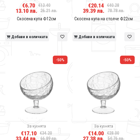
€6.70
€20.14
€13.40
€40.28
13.10 лв.
39.39 лв.
26.21 лв.
78.78 лв.
Скосена купа Ф12см
Скосена купа на столче Ф22см
Добави в количката
Добави в количката
-50%
-50%
За кухнята
За кухнята
€17.10
€14.00
€34.20
€28.00
33.44 лв.
27.38 лв.
66.89 лв.
54.76 лв.