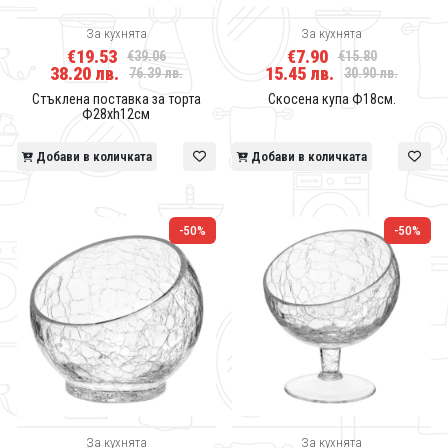
За кухнята
За кухнята
€19.53
€7.90
€39.06
€15.80
38.20 лв.
15.45 лв.
76.39 лв.
30.90 лв.
Стъклена поставка за торта
Скосена купа Ф18см.
Ф28хh12см
Добави в количката
Добави в количката
-50%
-50%
За кухнята
За кухнята