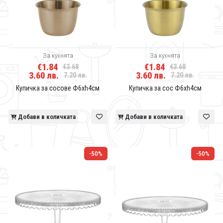
За кухнята
За кухнята
€1.84
€1.84
€3.68
€3.68
3.60 лв.
3.60 лв.
7.20 лв.
7.20 лв.
Купичка за сосове Ф6хh4см
Купичка за сос Ф6хh4см
Добави в количката
Добави в количката
-50%
-50%