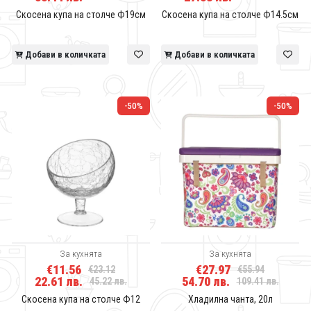
Скосена купа на столче Ф19см
Скосена купа на столче Ф14.5см
Добави в количката
Добави в количката
-50%
-50%
За кухнята
За кухнята
€11.56
€27.97
€23.12
€55.94
22.61 лв.
54.70 лв.
45.22 лв.
109.41 лв.
Скосена купа на столче Ф12
Хладилна чанта, 20л