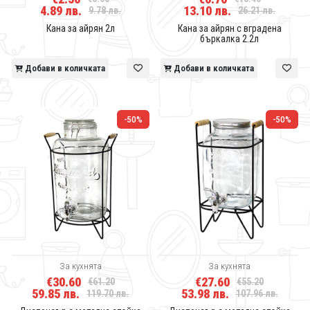
4.89 лв.
13.10 лв.
9.78 лв.
26.21 лв.
Кана за айрян 2л
Кана за айрян с вградена
бъркалка 2.2л
Добави в количката
Добави в количката
-50%
-50%
За кухнята
За кухнята
€30.60
€27.60
€61.20
€55.20
59.85 лв.
53.98 лв.
119.70 лв.
107.96 лв.