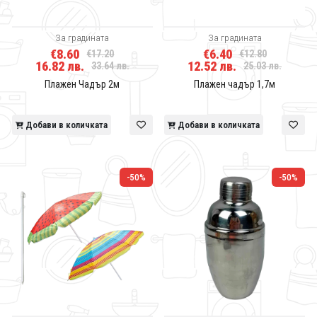
За градината
За градината
€8.60
€6.40
€17.20
€12.80
16.82 лв.
12.52 лв.
33.64 лв.
25.03 лв.
Плажен Чадър 2м
Плажен чадър 1,7м
Добави в количката
Добави в количката
-50%
-50%