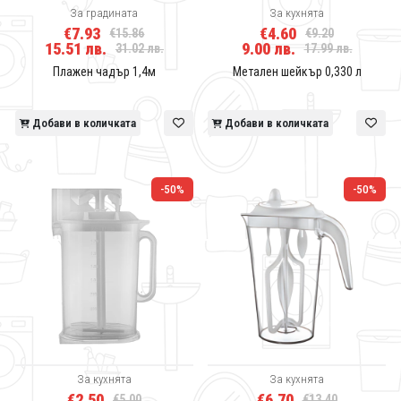
За градината
За кухнята
€7.93
€4.60
€15.86
€9.20
15.51 лв.
9.00 лв.
31.02 лв.
17.99 лв.
Плажен чадър 1,4м
Метален шейкър 0,330 л
Добави в количката
Добави в количката
-50%
-50%
За кухнята
За кухнята
€2.50
€6.70
€5.00
€13.40