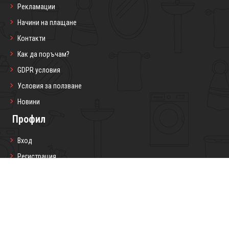
Рекламации
Начини на плащане
Контакти
Как да поръчам?
GDPR условия
Условия за ползване
Новини
Профил
Вход
Регистрация
Профил
Любими продукти
Моите поръчки
Социални мрежи