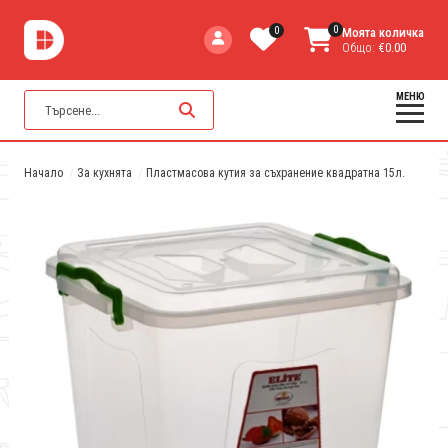
0
0
Моята количка
Общо:
€0.00
МЕНЮ
Начало
За кухнята
Пластмасова кутия за съхранение квадратна 15л.