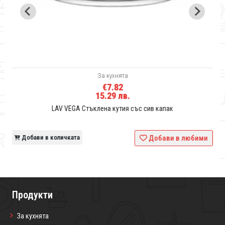
За кухнята
€7.82
15.29 лв.
LAV VEGA Стъклена кутия със сив капак
и
Добави в количката
Добави в любими
Продукти
За кухнята