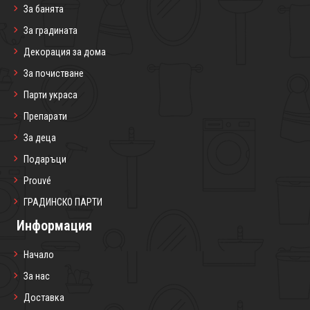
За банята
За градината
Декорация за дома
За почистване
Парти украса
Препарати
За деца
Подаръци
Prouvé
ГРАДИНСКО ПАРТИ
Информация
Начало
За нас
Доставка