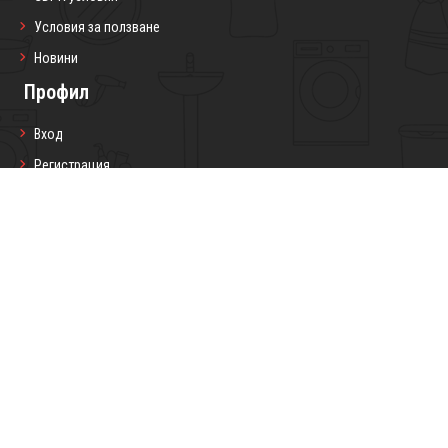
Условия за ползване
Новини
Профил
Вход
Регистрация
Профил
Любими продукти
Моите поръчки
Социални мрежи
Седмичен бюлетин
Запиши се