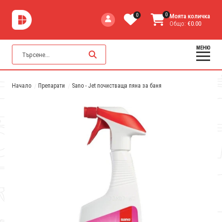
0
0
Моята количка
Общо:
€0.00
МЕНЮ
Начало
Препарати
Sano - Jet почистваща пяна за баня