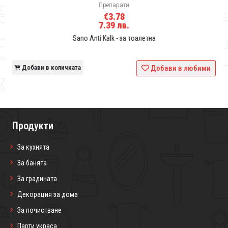
Препарати
€3.78
7.39 лв.
Sano Anti Kalk - за тоалетна
и
Добави в количката
Добави в любими
Продукти
За кухнята
За банята
За градината
Декорация за дома
За почистване
Парти украса