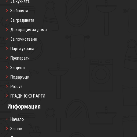
За кухнята
За банята
За градината
Декорация за дома
За почистване
Парти украса
Препарати
За деца
Подаръци
Prouvé
ГРАДИНСКО ПАРТИ
Информация
Начало
За нас