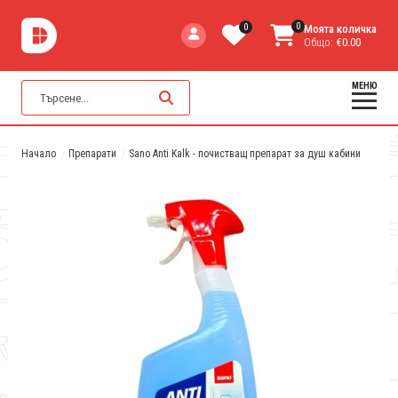
0
0
Моята количка
Общо:
€0.00
МЕНЮ
Начало
Препарати
Sano Anti Kalk - почистващ препарат за душ кабини