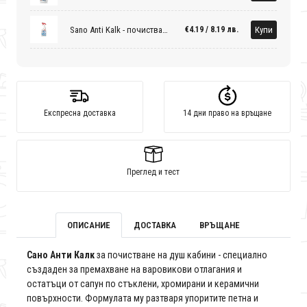
Sano Anti Kalk - почистващ препарат за баня 750 мл
Купи
€4.19 / 8.19 лв.
Експресна доставка
14 дни право на връщане
Преглед и тест
ОПИСАНИЕ
ДОСТАВКА
ВРЪЩАНЕ
Сано Анти Калк
за почистване на душ кабини - специално
създаден за премахване на варовикови отлагания и
остатъци от сапун по стъклени, хромирани и керамични
повърхности. Формулата му разтваря упоритите петна и