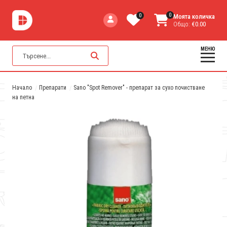
0
0
Моята количка
Общо:
€0.00
МЕНЮ
Начало
Препарати
Sano "Spot Remover" - препарат за сухо почистване
на петна