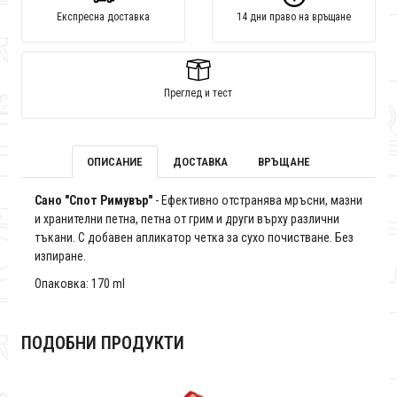
Експресна доставка
14 дни право на връщане
Преглед и тест
ОПИСАНИЕ
ДОСТАВКА
ВРЪЩАНЕ
Сано "Спот Римувър"
- Ефективно отстранява мръсни, мазни
и хранителни петна, петна от грим и други върху различни
тъкани. С добавен апликатор четка за сухо почистване. Без
изпиране.
Опаковка: 170 ml
ПОДОБНИ ПРОДУКТИ