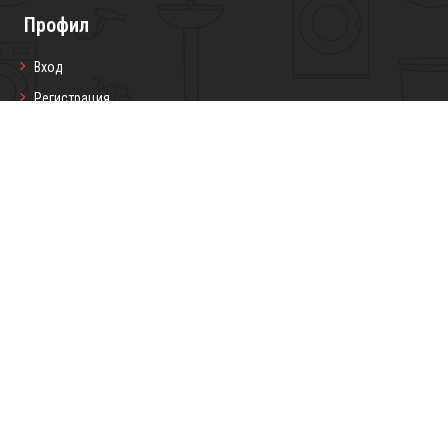
Профил
Вход
Регистрация
Профил
Любими продукти
Моите поръчки
Социални мрежи
Седмичен бюлетин
Запиши се