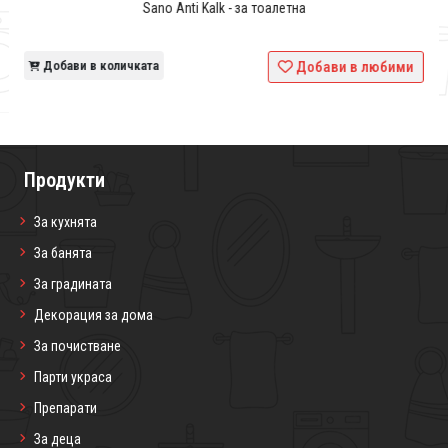
Sano Anti Kalk - за тоалетна
и
Добави в количката
Добави в любими
Продукти
За кухнята
За банята
За градината
Декорация за дома
За почистване
Парти украса
Препарати
За деца