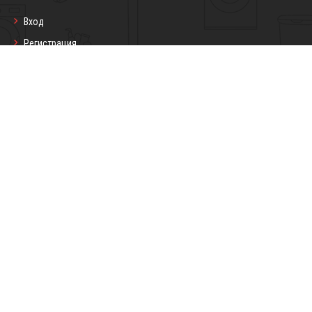
Вход
Регистрация
Профил
Любими продукти
Моите поръчки
Социални мрежи
Седмичен бюлетин
Запиши се
Copyright © 2026 Darling7.com Всички
Изработка на онлайн магазин
права запазени.
от
Devnox Ltd.