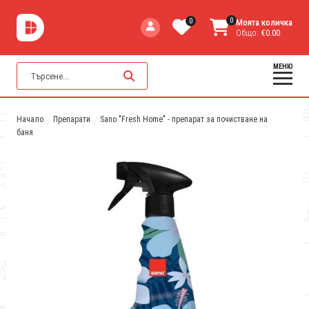
0
0
Моята количка
Общо:
€0.00
МЕНЮ
Начало
Препарати
Sano "Fresh Home" - препарат за почистване на
баня