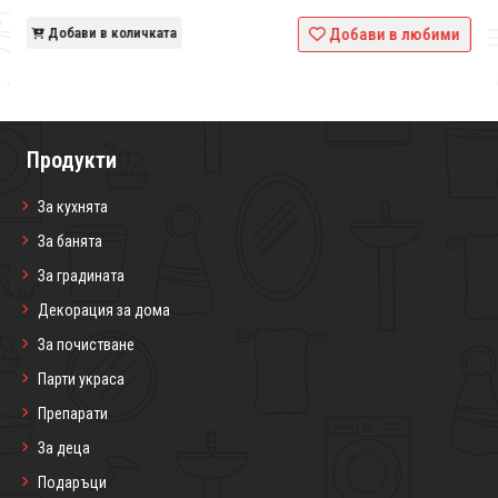
и
Добави в количката
Добави в любими
Продукти
За кухнята
За банята
За градината
Декорация за дома
За почистване
Парти украса
Препарати
За деца
Подаръци