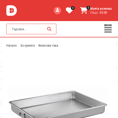
0
0
Моята количка
Общо:
€0.00
МЕНЮ
Начало
За кухнята
Иноксова тава