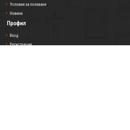
Условия за ползване
Новини
Профил
Вход
Регистрация
Профил
Любими продукти
Моите поръчки
Социални мрежи
Седмичен бюлетин
Запиши се