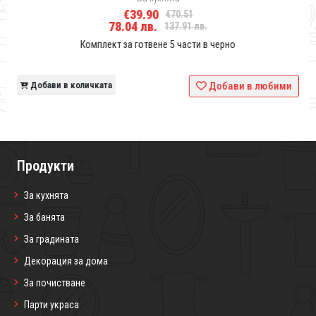
€39.90
€70.51
78.04 лв.
137.91 лв.
Комплект за готвене 5 части в черно
и
Добави в количката
Добави в любими
Продукти
За кухнята
За банята
За градината
Декорация за дома
За почистване
Парти украса