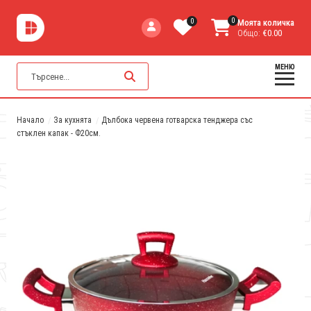
0
0
Моята количка
Общо:
€0.00
МЕНЮ
Начало
За кухнята
Дълбока червена готварска тенджера със
стъклен капак - Ф20см.