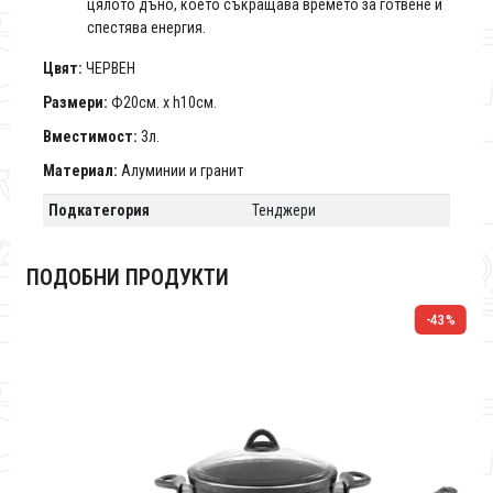
цялото дъно, което съкращава времето за готвене и
спестява енергия.
Цвят:
ЧЕРВЕН
Размери:
Ф20см. х h10см.
Вместимост:
3л.
Материал:
Алуминии и гранит
Подкатегория
Тенджери
ПОДОБНИ ПРОДУКТИ
%
-43%