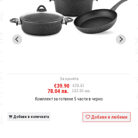
За кухнята
€39.90
€70.51
78.04 лв.
137.91 лв.
Комплект за готвене 5 части в черно
и
Добави в количката
Добави в любими