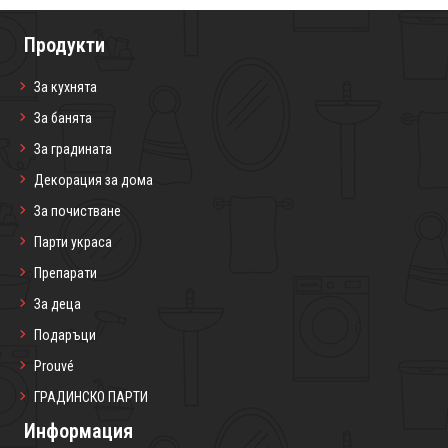
Продукти
За кухнята
За банята
За градината
Декорация за дома
За почистване
Парти украса
Препарати
За деца
Подаръци
Prouvé
ГРАДИНСКО ПАРТИ
Информация