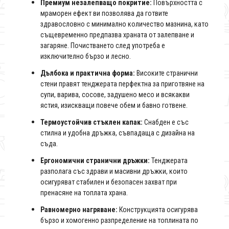
Премиум незалепващо покритие:
Повърхността с
мраморен ефект ви позволява да готвите
здравословно с минимално количество мазнина, като
същевременно предпазва храната от залепване и
загаряне. Почистването след употреба е
изключително бързо и лесно.
Дълбока и практична форма:
Високите странични
стени правят тенджерата перфектна за приготвяне на
супи, варива, сосове, задушено месо и всякакви
ястия, изискващи повече обем и бавно готвене.
Термоустойчив стъклен капак:
Снабден е със
стилна и удобна дръжка, съвпадаща с дизайна на
съда.
Ергономични странични дръжки:
Тенджерата
разполага със здрави и масивни дръжки, които
осигуряват стабилен и безопасен захват при
пренасяне на топлата храна.
Равномерно нагряване:
Конструкцията осигурява
бързо и хомогенно разпределение на топлината по