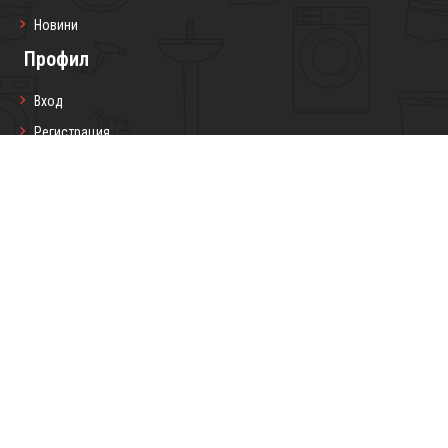
Новини
Профил
Вход
Регистрация
Профил
Любими продукти
Моите поръчки
Социални мрежи
Седмичен бюлетин
Запиши се