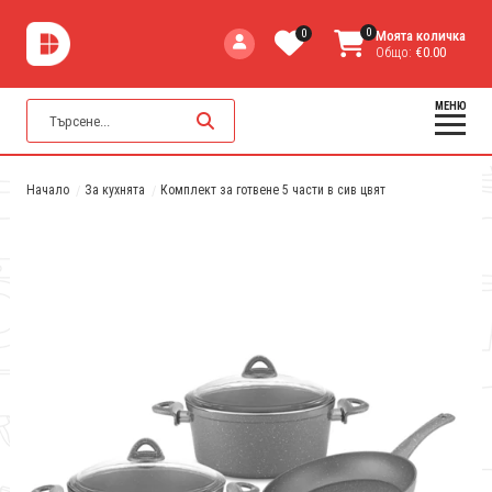
0
0
Моята количка
Общо:
€0.00
МЕНЮ
Начало
За кухнята
Комплект за готвене 5 части в сив цвят