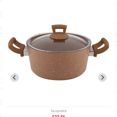
%
Д
За кухнята
€27.56