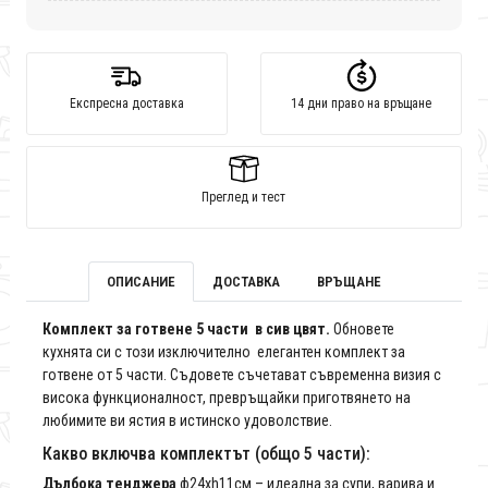
Експресна доставка
14 дни право на връщане
Преглед и тест
ОПИСАНИЕ
ДОСТАВКА
ВРЪЩАНЕ
Комплект за готвене 5 части в сив цвят.
Обновете
кухнята си с този изключително елегантен комплект за
готвене от 5 части. Съдовете съчетават съвременна визия с
висока функционалност, превръщайки приготвянето на
любимите ви ястия в истинско удоволствие.
Какво включва комплектът (общо 5 части):
Дълбока тенджера
ф24xh11см – идеална за супи, варива и