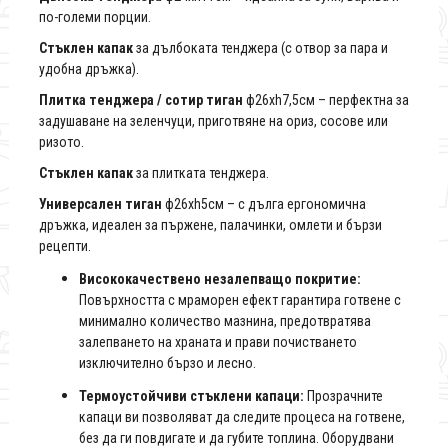
по-големи порции.
Стъклен капак
за дълбоката тенджера (с отвор за пара и
удобна дръжка).
Плитка тенджера / сотир тиган
ф26xh7,5см – перфектна за
задушаване на зеленчуци, приготвяне на ориз, сосове или
ризото.
Стъклен капак
за плитката тенджера.
Универсален тиган
ф26xh5см – с дълга ергономична
дръжка, идеален за пържене, палачинки, омлети и бързи
рецепти.
Висококачествено незалепващо покритие:
Повърхността с мраморен ефект гарантира готвене с
минимално количество мазнина, предотвратява
залепването на храната и прави почистването
изключително бързо и лесно.
Термоустойчиви стъклени капаци:
Прозрачните
капаци ви позволяват да следите процеса на готвене,
без да ги повдигате и да губите топлина. Оборудвани