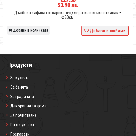
53.90 лв.
Дълбока кафява готварска тенджера със стъклен капак –
Ф20см.
и
Добави в количката
Добави в любими
Продукти
За кухнята
За банята
За градината
Декорация за дома
За почистване
Парти украса
Препарати