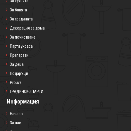
За кухнята
За банята
За градината
Декорация за дома
За почистване
Парти украса
Препарати
За деца
Подаръци
Prouvé
ГРАДИНСКО ПАРТИ
Информация
Начало
За нас