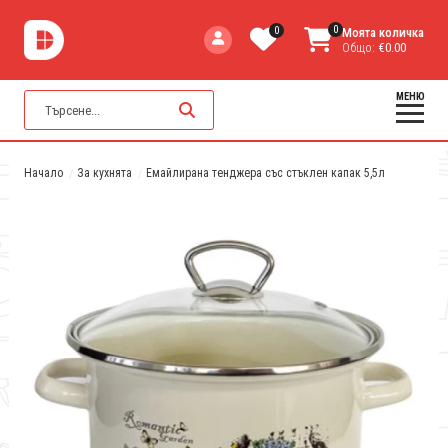
0
0
Моята количка
Общо:
€0.00
МЕНЮ
Начало
За кухнята
Емайлирана тенджера със стъклен капак 5,5л