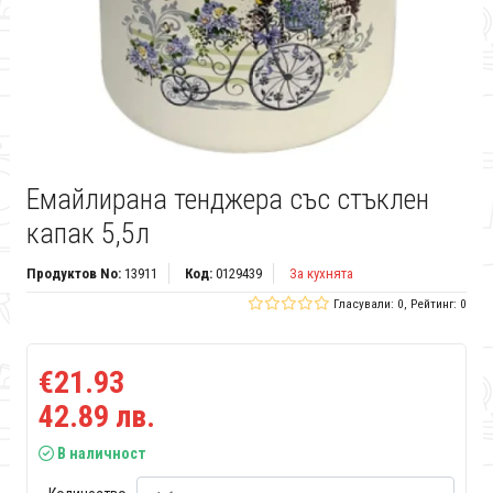
Емайлирана тенджера със стъклен
капак 5,5л
Продуктов No:
13911
Код:
0129439
За кухнята
Гласували: 0, Рейтинг: 0
€21.93
42.89 лв.
В наличност