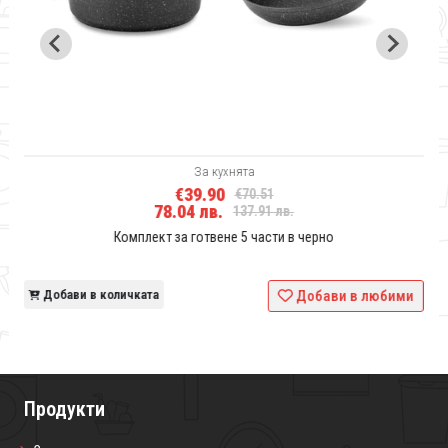
За кухнята
€39.90
€70.51
78.04 лв.
137.91 лв.
Комплект за готвене 5 части в черно
и
Добави в количката
Добави в любими
Продукти