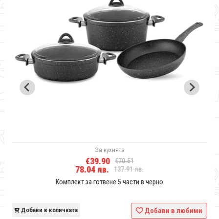
За кухнята
€39.90
€70.51
78.04 лв.
137.91 лв.
Комплект за готвене 5 части в черно
и
Добави в количката
Добави в любими