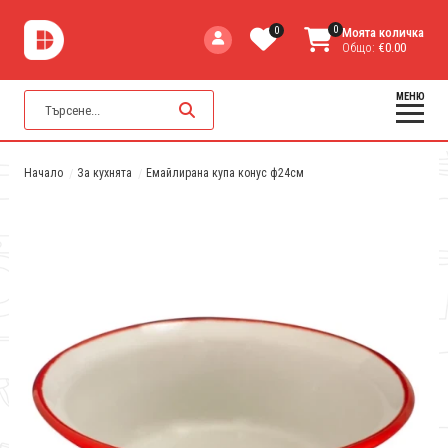
0
0
Моята количка
Общо:
€0.00
МЕНЮ
Начало
За кухнята
Емайлирана купа конус ф24см