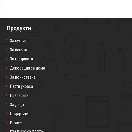
Продукти
За кухнята
За банята
За градината
Декорация за дома
За почистване
Парти украса
Препарати
За деца
Подаръци
Prouvé