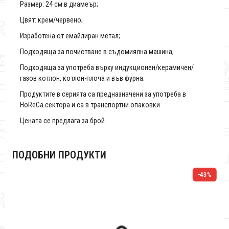
Размер: 24 см в диамеър;
Цвят: крем/червено;
Изработена от емайлиран метал;
Подходяща за почистване в съдомиялна машина;
Подходяща за употреба върху индукционен/керамичен/
газов котлон, котлон-плоча и във фурна.
Продуктите в серията са предназначени за употреба в
HoReCa сектора и са в транспортни опаковки
Цената се предлага за брой
ПОДОБНИ ПРОДУКТИ
%
-43%