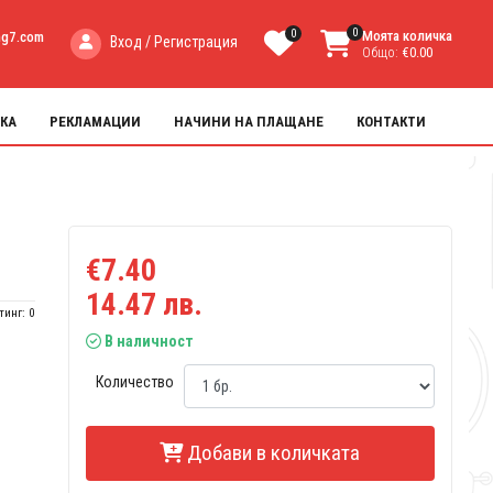
0
0
Моята количка
ng7.com
Вход / Регистрация
Общо:
€0.00
КА
РЕКЛАМАЦИИ
НАЧИНИ НА ПЛАЩАНЕ
КОНТАКТИ
€7.40
14.47 лв.
тинг: 0
В наличност
Количество
Добави в количката