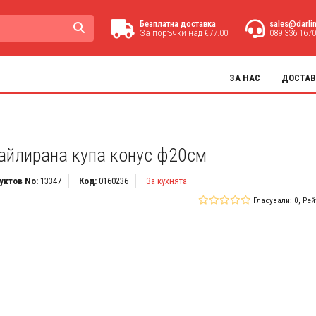
Безплатна доставка
sales@darli
За поръчки над €77.00
089 336 1670
ЗА НАС
ДОСТАВ
айлирана купа конус ф20см
уктов No:
13347
Код:
0160236
За кухнята
Гласували: 0, Рей