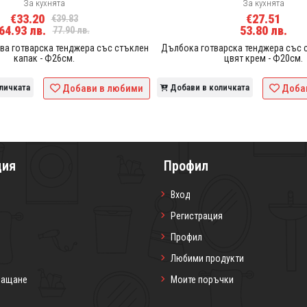
За кухнята
За кухнята
€33.20
€27.51
€39.83
64.93 лв.
53.80 лв.
77.90 лв.
а готварска тенджера със стъклен
Дълбока готварска тенджера със с
капак - Ф26см.
цвят крем - Ф20см.
личката
Добави в любими
Добави в количката
Доба
ция
Профил
Вход
Регистрация
Профил
Любими продукти
лащане
Моите поръчки