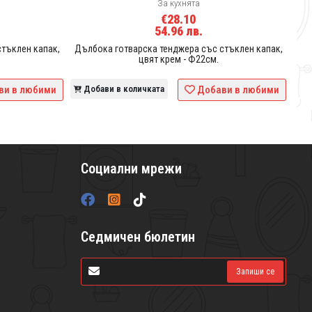
За кухнята
€28.10
54.96 лв.
тъклен капак,
Дълбока готварска тенджера със стъклен капак,
цвят крем - Ф22см.
ви в любими
Добави в количката
Добави в любими
Социални мрежи
Седмичен бюлетин
Запиши се