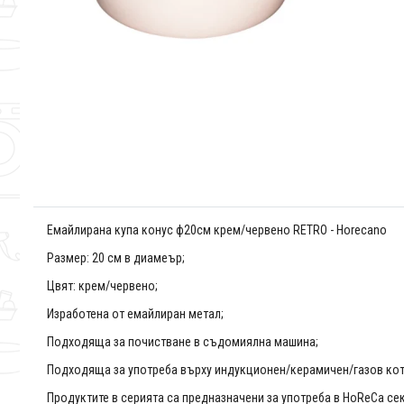
Емайлирана купа конус ф20см крем/червено RETRO - Horecano
Размер: 20 см в диамеър;
Цвят: крем/червено;
Изработена от емайлиран метал;
Подходяща за почистване в съдомиялна машина;
Подходяща за употреба върху индукционен/керамичен/газов котл
Продуктите в серията са предназначени за употреба в HoReCa се