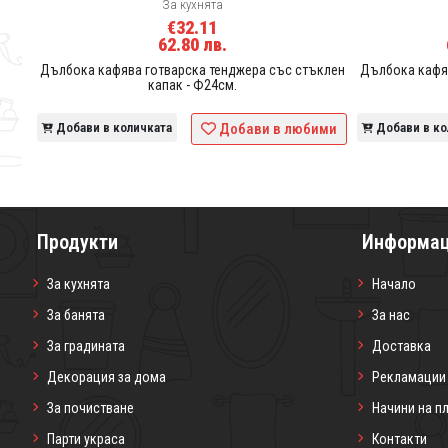
За кухнята
€32.11
62.80 лв.
клен
Дълбока кафява готварска тенджера със стъклен
Дълбока кафяв
капак - Ф24см.
ими
Добави в количката
Добави в любими
Добави в ко
Продукти
Информа
За кухнята
Начало
За банята
За нас
За градината
Доставка
Декорация за дома
Рекламации
За почистване
Начини на п
Парти украса
Контакти