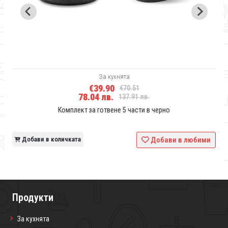
За кухнята
€39.90
€70.51
78.04 лв.
137.91 лв.
Комплект за готвене 5 части в черно
и
Добави в количката
Добави в любими
Продукти
За кухнята