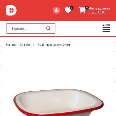
0
0
Моята количка
Общо:
€0.00
МЕНЮ
Начало
За кухнята
Емайлиран ростер 24см