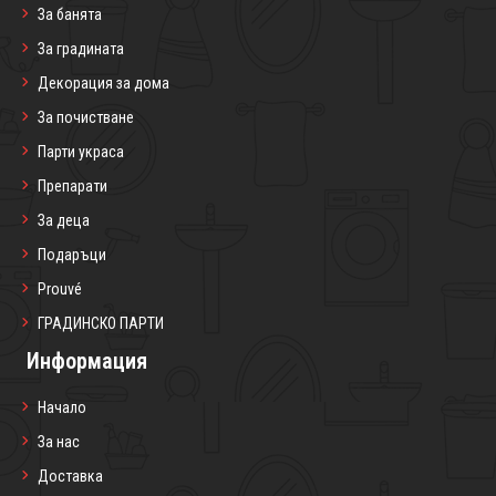
За банята
За градината
Декорация за дома
За почистване
Парти украса
Препарати
За деца
Подаръци
Prouvé
ГРАДИНСКО ПАРТИ
Информация
Начало
За нас
Доставка