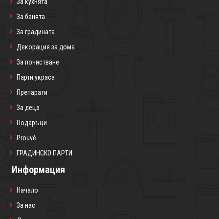
За кухнята
За банята
За градината
Декорация за дома
За почистване
Парти украса
Препарати
За деца
Подаръци
Prouvé
ГРАДИНСКО ПАРТИ
Информация
Начало
За нас