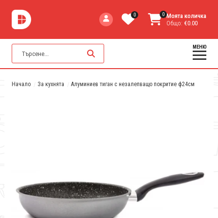
0
0
Моята количка
Общо:
€0.00
МЕНЮ
Начало
За кухнята
Алуминиев тиган с незалепващо покритие ф24см