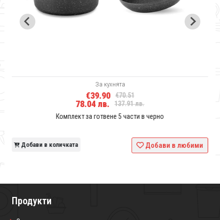
За кухнята
€39.90
€70.51
78.04 лв.
137.91 лв.
Комплект за готвене 5 части в черно
и
Добави в количката
Добави в любими
Продукти