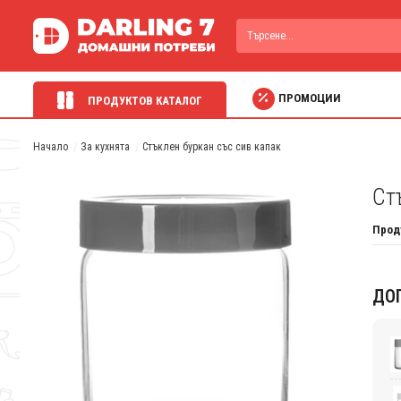
ПРОМОЦИИ
ПРОДУКТОВ КАТАЛОГ
Начало
За кухнята
Стъклен буркан със сив капак
Ст
Прод
ДО