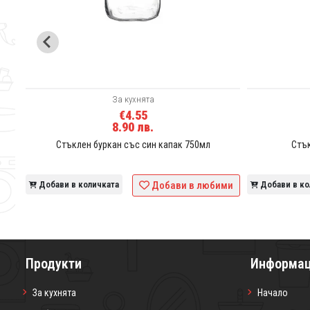
За кухнята
€4.55
8.90 лв.
Стъклен буркан със син капак 750мл
Стък
ими
Добави в количката
Добави в любими
Добави в ко
Продукти
Информа
За кухнята
Начало