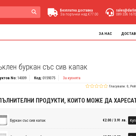
Безплатна доставка
sales@darli
За поръчки над €77.00
089 336 1670
ЗА НАС
ДОСТАВ
ъклен буркан със сив капак
уктов No:
14009
Код:
0159375
За кухнята
Гласували: 0, Рей
ПЪЛНИТЕЛНИ ПРОДУКТИ, КОИТО МОЖЕ ДА ХАРЕСА
Буркан със сив капак
Куп
€2.00 / 3.91 лв.