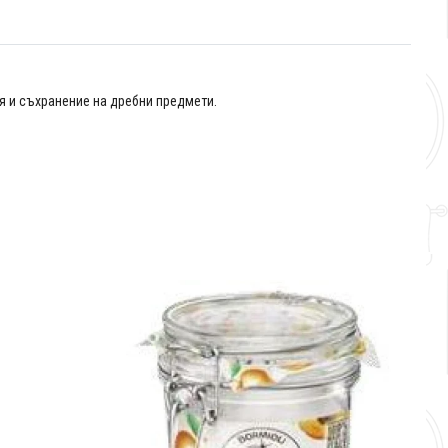
ция и съхранение на дребни предмети.
С
Д