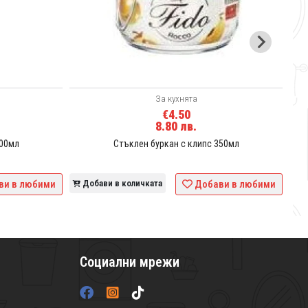
За кухнята
€4.50
8.80 лв.
200мл
Стъклен буркан с клипс 350мл
ви в любими
Добави в количката
Добави в любими
Социални мрежи