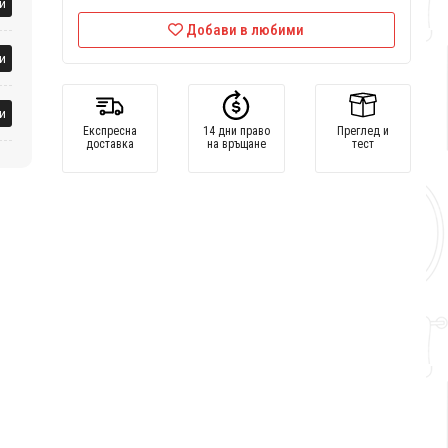
и
Добави в любими
и
и
Експресна
14 дни право
Преглед и
доставка
на връщане
тест