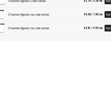
Стъклен буркан с бял капак
Куп
€2.70 / 5.28 лв.
Стъклен буркан със сив капак
Куп
€3.58 / 7.00 лв.
Стъклен буркан със сив капак
Куп
€2.81 / 5.50 лв.