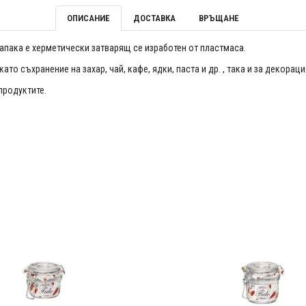
ОПИСАНИЕ
ДОСТАВКА
ВРЪЩАНЕ
апака е херметически затварящ се изработен от пластмаса.
то съхранение на захар, чай, кафе, ядки, паста и др. , така и за декора
продуктите.