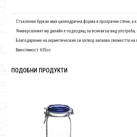
Стъкления буркан има цилендрична форма и прозрачни стени, а к
Универсалният му дизайн е подходящ за всякакъв вид употреба, ка
Благодарение на херметическия си затвор запазва свежестта на 
Вместимост: 635сс
ПОДОБНИ ПРОДУКТИ