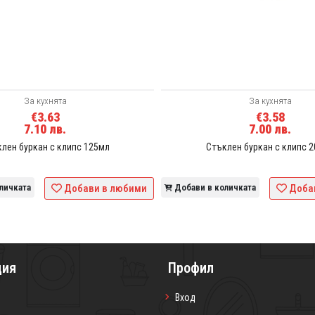
За кухнята
За кухнята
€3.63
€3.58
7.10 лв.
7.00 лв.
лен буркан с клипс 125мл
Стъклен буркан с клипс 
личката
Добави в любими
Добави в количката
Доба
ция
Профил
Вход