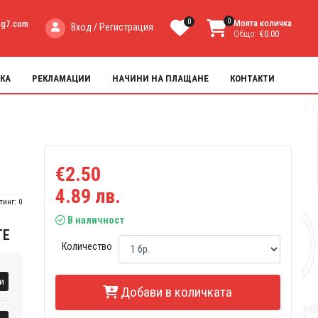
0
0
Моята количка
ng7.com
Вход / Регистрация
Общо:
€0.00
КА
РЕКЛАМАЦИИ
НАЧИНИ НА ПЛАЩАНЕ
КОНТАКТИ
€2.50
4.89 лв.
тинг: 0
В наличност
ТЕ
Количество
и
Добави в количката