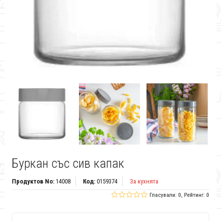
Буркан със сив капак
Продуктов No:
14008
Код:
0159374
За кухнята
Гласували: 0, Рейтинг: 0