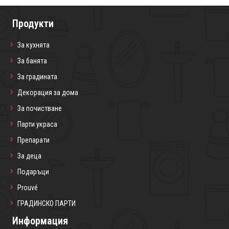
Продукти
За кухнята
За банята
За градината
Декорация за дома
За почистване
Парти украса
Препарати
За деца
Подаръци
Prouvé
ГРАДИНСКО ПАРТИ
Информация