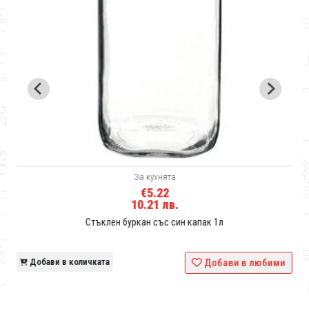
За кухнята
€5.22
10.21 лв.
Стъклен буркан със син капак 1л
и
Добави в количката
Добави в любими