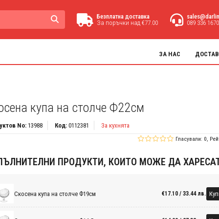
Безплатна доставка
sales@darli
За поръчки над €77.00
089 336 1670
ЗА НАС
ДОСТАВ
осена купа на столче Ф22см
уктов No:
13988
Код:
0112381
За кухнята
Гласували: 0, Рей
ПЪЛНИТЕЛНИ ПРОДУКТИ, КОИТО МОЖЕ ДА ХАРЕСА
Скосена купа на столче Ф19см
Куп
€17.10 / 33.44 лв.