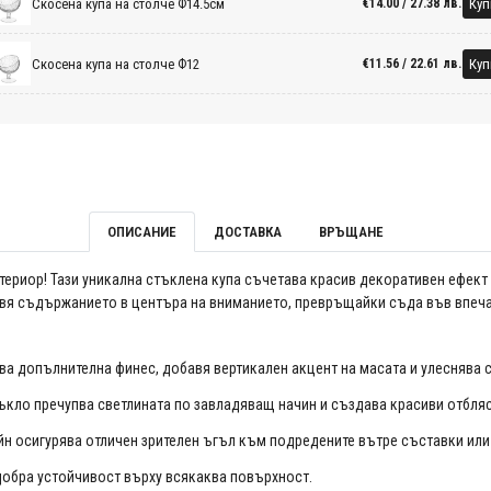
Скосена купа на столче Ф14.5см
Куп
€14.00 / 27.38 лв.
Скосена купа на столче Ф12
Куп
€11.56 / 22.61 лв.
ОПИСАНИЕ
ДОСТАВКА
ВРЪЩАНЕ
нтериор! Тази уникална стъклена купа съчетава красив декоративен ефект 
тавя съдържанието в центъра на вниманието, превръщайки съда във впеча
а допълнителна финес, добавя вертикален акцент на масата и улеснява 
ъкло пречупва светлината по завладяващ начин и създава красиви отбля
н осигурява отличен зрителен ъгъл към подредените вътре съставки или
обра устойчивост върху всякаква повърхност.