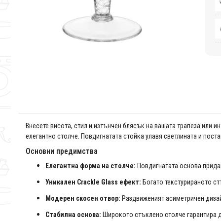
Внесете висота, стил и изтънчен блясък на вашата трапеза или и
елегантно столче. Повдигнатата стойка улавя светлината и пос
Основни предимства
Елегантна форма на столче:
Повдигнатата основа придав
Уникален Crackle Glass ефект:
Богато текстурираното ст
Модерен скосен отвор:
Раздвиженият асиметричен дизай
Стабилна основа:
Широкото стъклено столче гарантира д