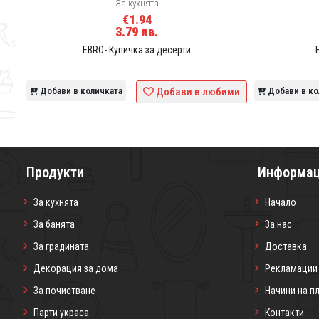
За кухнята
€1.94
3.79 лв.
EBRO- Купичка за десерти
ими
Добави в количката
Добави в любими
Добави в ко
Продукти
Информа
За кухнята
Начало
За банята
За нас
За градината
Доставка
Декорация за дома
Рекламации
За почистване
Начини на п
Парти украса
Контакти