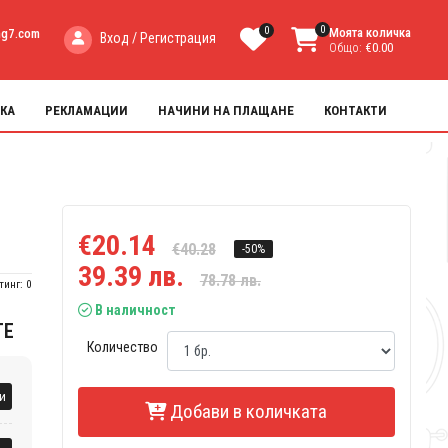
0
0
Моята количка
ng7.com
Вход / Регистрация
Общо:
€0.00
КА
РЕКЛАМАЦИИ
НАЧИНИ НА ПЛАЩАНЕ
КОНТАКТИ
€20.14
€40.28
-50%
39.39 лв.
78.78 лв.
тинг: 0
В наличност
ТЕ
Количество
и
Добави в количката