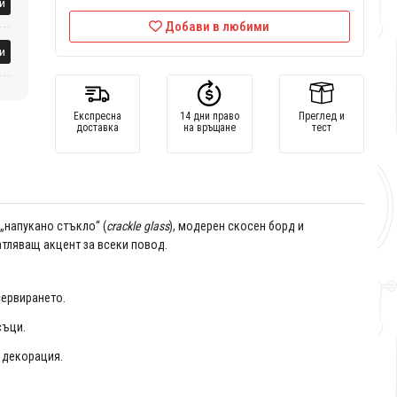
и
Добави в любими
и
Експресна
14 дни право
Преглед и
доставка
на връщане
тест
„напукано стъкло“ (
crackle glass
), модерен скосен борд и
тляващ акцент за всеки повод.
сервирането.
съци.
 декорация.