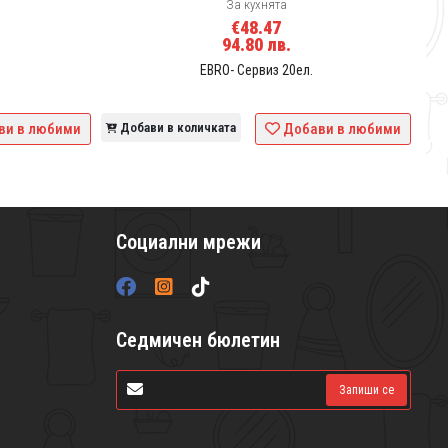
За кухнята
€48.47
94.80 лв.
EBRO- Сервиз 20ел.
ви в любими
Добави в количката
Добави в любими
Социални мрежи
Седмичен бюлетин
Запиши се