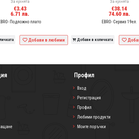
За кухнята
За кухнята
€3.43
€38.14
6.71 лв.
74.60 лв.
EBRO- Подложно плато
EBRO- Сервиз 19ел.
личката
Добави в любими
Добави в количката
Доба
ция
Профил
Вход
Регистрация
Профил
Любими продукти
лащане
Моите поръчки