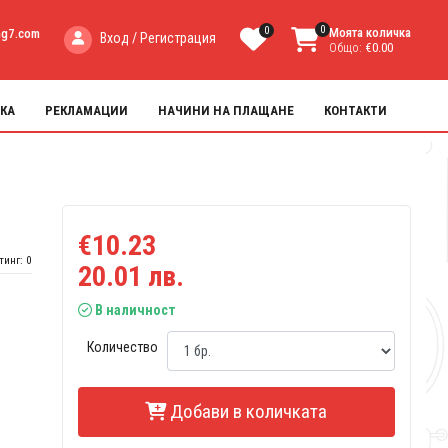
0
0
Моята количка
ng7.com
Вход / Регистрация
Общо:
€0.00
КА
РЕКЛАМАЦИИ
НАЧИНИ НА ПЛАЩАНЕ
КОНТАКТИ
€10.23
тинг: 0
20.01 лв.
В наличност
Количество
Добави в количката