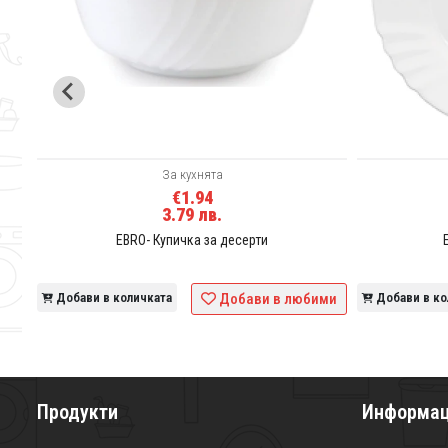
За кухнята
€1.94
3.79 лв.
EBRO- Купичка за десерти
ими
Добави в количката
Добави в любими
Добави в ко
Продукти
Информа