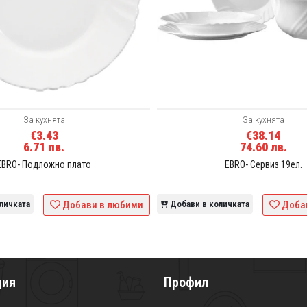
За кухнята
За кухнята
€3.43
€38.14
6.71 лв.
74.60 лв.
EBRO- Подложно плато
EBRO- Сервиз 19ел.
личката
Добави в любими
Добави в количката
Доба
ция
Профил