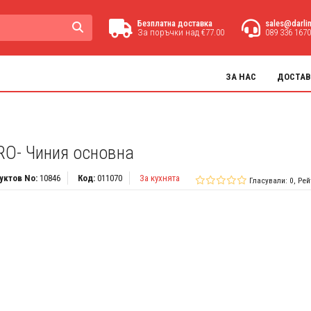
Безплатна доставка
sales@darli
За поръчки над €77.00
089 336 1670
ЗА НАС
ДОСТАВ
RO- Чиния основна
уктов No:
10846
Код:
011070
За кухнята
Гласували: 0, Рей