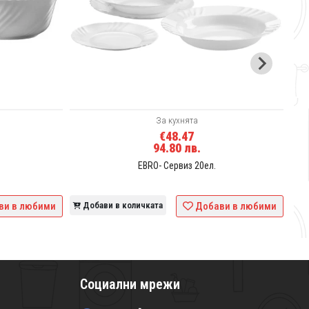
Д
За кухнята
€48.47
94.80 лв.
EBRO- Сервиз 20ел.
ви в любими
Добави в количката
Добави в любими
Социални мрежи