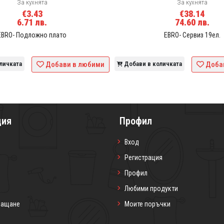
За кухнята
За кухнята
€3.43
€38.14
6.71 лв.
74.60 лв.
EBRO- Подложно плато
EBRO- Сервиз 19ел.
личката
Добави в любими
Добави в количката
Доба
ция
Профил
Вход
Регистрация
Профил
Любими продукти
лащане
Моите поръчки