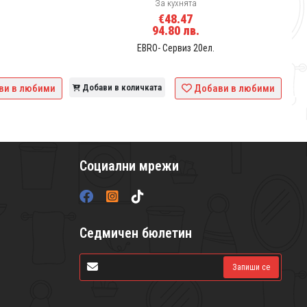
За кухнята
€48.47
94.80 лв.
EBRO- Сервиз 20ел.
ви в любими
Добави в количката
Добави в любими
Социални мрежи
Седмичен бюлетин
Запиши се