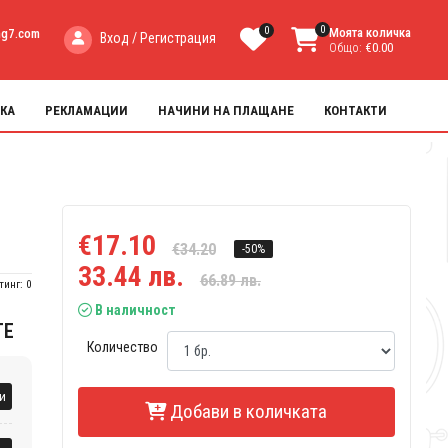
0
0
Моята количка
ng7.com
Вход / Регистрация
Общо:
€0.00
КА
РЕКЛАМАЦИИ
НАЧИНИ НА ПЛАЩАНЕ
КОНТАКТИ
€17.10
€34.20
-50%
33.44 лв.
66.89 лв.
тинг: 0
В наличност
ТЕ
Количество
и
Добави в количката