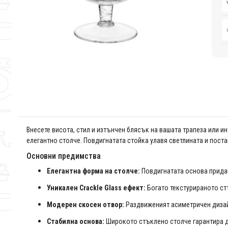
Внесете висота, стил и изтънчен блясък на вашата трапеза или и
елегантно столче. Повдигнатата стойка улавя светлината и пос
Основни предимства
Елегантна форма на столче:
Повдигнатата основа придав
Уникален Crackle Glass ефект:
Богато текстурираното ст
Модерен скосен отвор:
Раздвиженият асиметричен дизай
Стабилна основа:
Широкото стъклено столче гарантира д