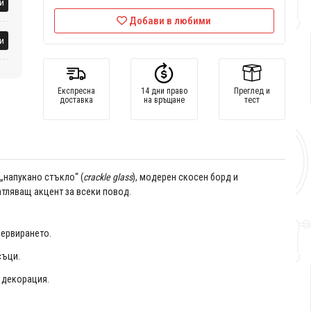
и
Добави в любими
и
Експресна
14 дни право
Преглед и
доставка
на връщане
тест
„напукано стъкло“ (
crackle glass
), модерен скосен борд и
тляващ акцент за всеки повод.
сервирането.
съци.
 декорация.