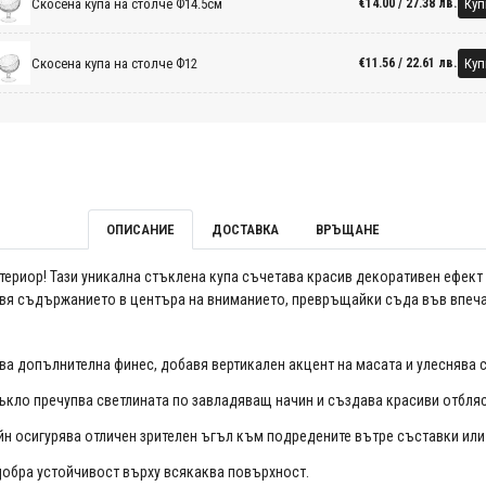
Скосена купа на столче Ф14.5см
Куп
€14.00 / 27.38 лв.
Скосена купа на столче Ф12
Куп
€11.56 / 22.61 лв.
ОПИСАНИЕ
ДОСТАВКА
ВРЪЩАНЕ
нтериор! Тази уникална стъклена купа съчетава красив декоративен ефект 
тавя съдържанието в центъра на вниманието, превръщайки съда във впеча
а допълнителна финес, добавя вертикален акцент на масата и улеснява 
ъкло пречупва светлината по завладяващ начин и създава красиви отбля
н осигурява отличен зрителен ъгъл към подредените вътре съставки или
обра устойчивост върху всякаква повърхност.