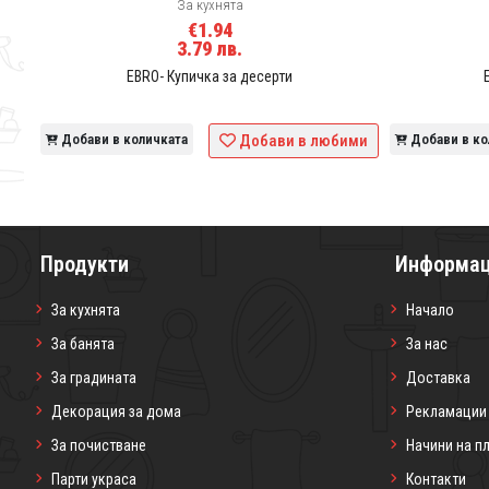
За кухнята
€1.94
3.79 лв.
EBRO- Купичка за десерти
ими
Добави в количката
Добави в любими
Добави в ко
Продукти
Информа
За кухнята
Начало
За банята
За нас
За градината
Доставка
Декорация за дома
Рекламации
За почистване
Начини на п
Парти украса
Контакти