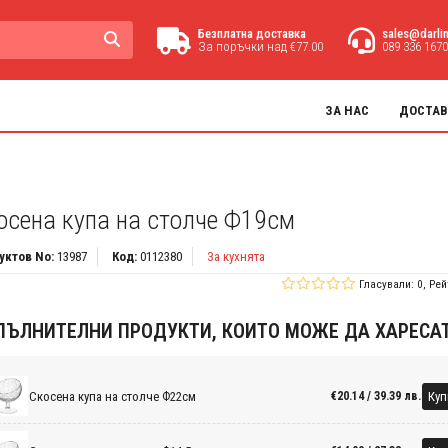
Безплатна доставка
sales@darli
За поръчки над €77.00
089 336 1670
ЗА НАС
ДОСТАВ
осена купа на столче Ф19см
уктов No:
13987
Код:
0112380
За кухнята
Гласували: 0, Рей
ПЪЛНИТЕЛНИ ПРОДУКТИ, КОИТО МОЖЕ ДА ХАРЕСА
Скосена купа на столче Ф22см
Куп
€20.14 / 39.39 лв.