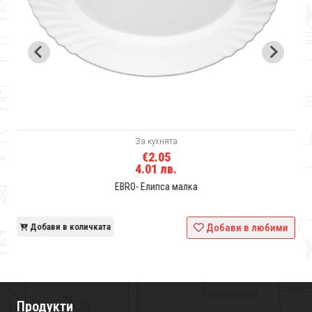
За кухнята
€2.05
4.01 лв.
EBRO- Елипса малка
и
Добави в количката
Добави в любими
Продукти