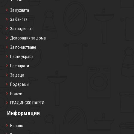
За кухнята
За банята
За градината
Декорация за дома
За почистване
Парти украса
Препарати
За деца
Подаръци
Prouvé
ГРАДИНСКО ПАРТИ
Информация
Начало