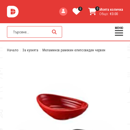
0
0
Моята количка
Общо:
€0.00
МЕНЮ
Начало
За кухнята
Меламинов рамекин елипсовиден червен