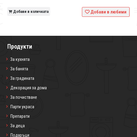
и
Добави в количката
Добави в любими
Продукти
За кухнята
За банята
За градината
Декорация за дома
За почистване
Парти украса
Препарати
За деца
Подаръци