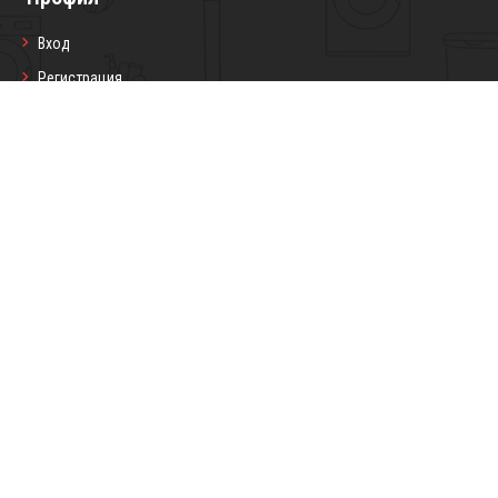
Вход
Регистрация
Профил
Любими продукти
Моите поръчки
Социални мрежи
Седмичен бюлетин
Запиши се
Copyright © 2026 Darling7.com Всички
Изработка на онлайн магазин
права запазени.
от
Devnox Ltd.