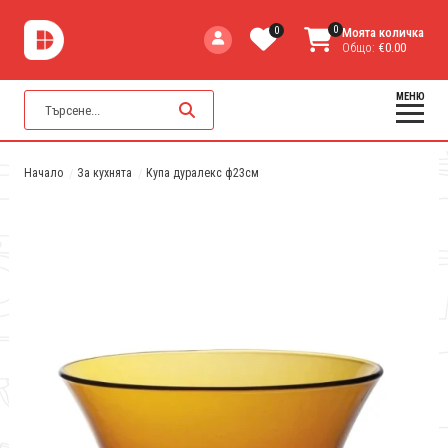
0
0
Моята количка
Общо:
€0.00
МЕНЮ
Начало
За кухнята
Купа дуралекс ф23см