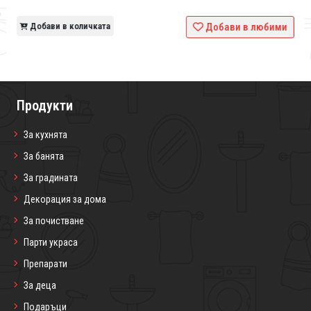
и
Добави в количката
Добави в любими
Продукти
За кухнята
За банята
За градината
Декорация за дома
За почистване
Парти украса
Препарати
За деца
Подаръци