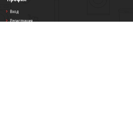
Вход
Регистрация
Профил
Любими продукти
Моите поръчки
Социални мрежи
Седмичен бюлетин
Запиши се
Copyright © 2026 Darling7.com Всички
Изработка на онлайн магазин
права запазени.
от
Devnox Ltd.