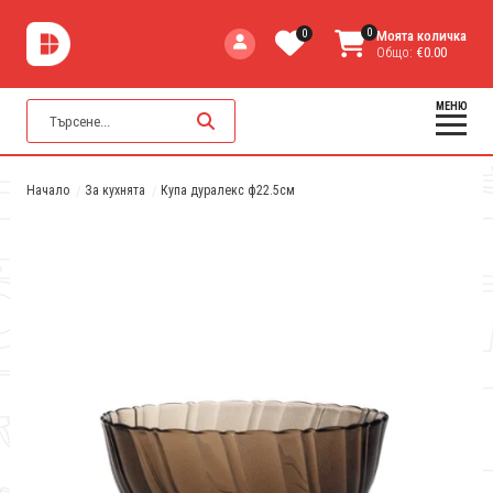
0
0
Моята количка
Общо:
€0.00
МЕНЮ
Начало
За кухнята
Купа дуралекс ф22.5см