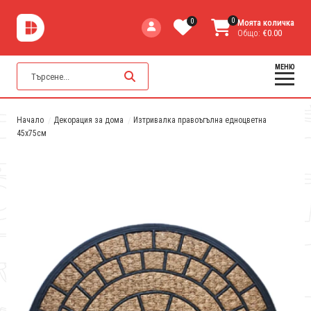
0
0
Моята количка
Общо:
€0.00
МЕНЮ
Начало
Декорация за дома
Изтривалка правоъгълна едноцветна
45x75см