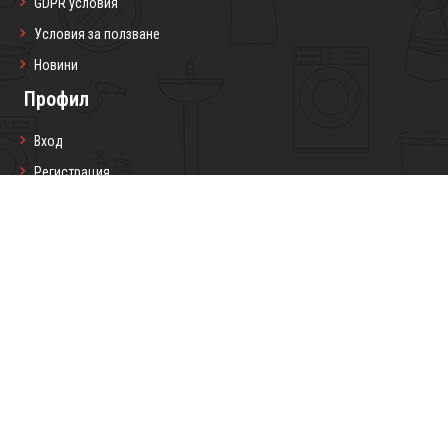
GDPR условия
Условия за ползване
Новини
Профил
Вход
Регистрация
Профил
Любими продукти
Моите поръчки
Социални мрежи
Седмичен бюлетин
Запиши се