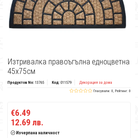
Изтривалка правоъгълна едноцветна
45x75см
Продуктов No:
13765
Код:
011579
Декорация за дома
Гласували: 0, Рейтинг: 0
€6.49
12.69 лв.
Изчерпана наличност