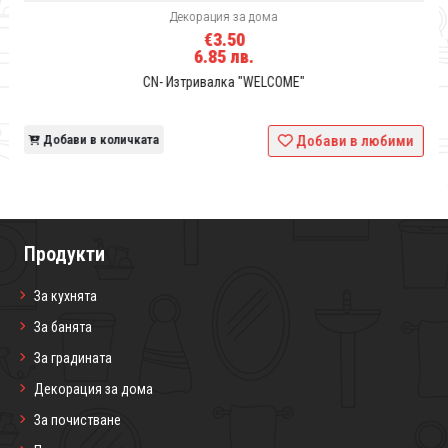
Декорация за дома
€3.50
6.85 лв.
CN- Изтривалка "WELCOME"
и
Добави в количката
Добави в любими
Продукти
За кухнята
За банята
За градината
Декорация за дома
За почистване