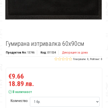
Гумирана изтривалка 60x90см
Продуктов No:
13746
Код:
011534
Декорация за дома
Гласували: 0, Рейтинг: 0
€9.66
18.89 лв.
В наличност
Количество