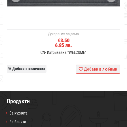
Декорация за дома
€3.50
6.85 лв.
CN- Изтривалка "WELCOME"
и
Добави в количката
Добави в любими
Продукти
За кухнята
За банята