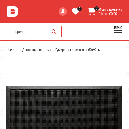
0
0
Моята количка
Общо:
€0.00
МЕНЮ
Начало
Декорация за дома
Гумирана изтривалка 60x90см