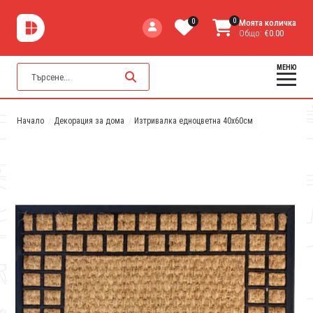
0
0
Моята количка
Общо:
€0.00
МЕНЮ
Начало
Декорация за дома
Изтривалка едноцветна 40x60см