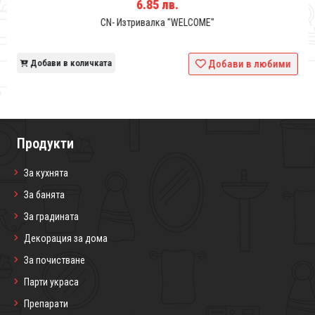
6.85 лв.
CN- Изтривалка "WELCOME"
и
Добави в количката
Добави в любими
Продукти
За кухнята
За банята
За градината
Декорация за дома
За почистване
Парти украса
Препарати