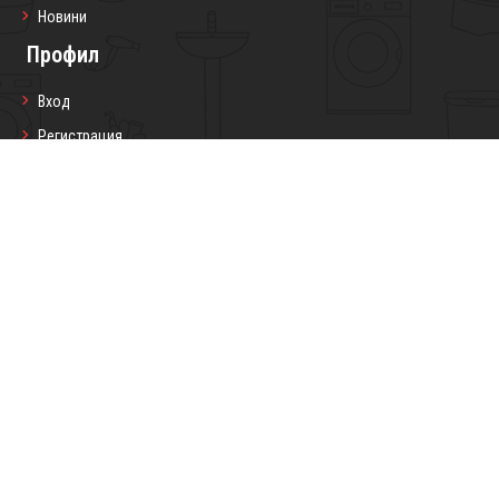
Новини
Профил
Вход
Регистрация
Профил
Любими продукти
Моите поръчки
Социални мрежи
Седмичен бюлетин
Запиши се