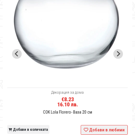
Декорация за дома
€8.23
16.10 лв.
COK Lola Florero- Ваза 20 cм
и
Добави в количката
Добави в любими