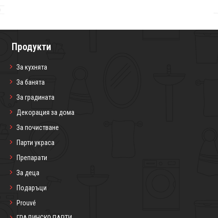
Продукти
За кухнята
За банята
За градината
Декорация за дома
За почистване
Парти украса
Препарати
За деца
Подаръци
Prouvé