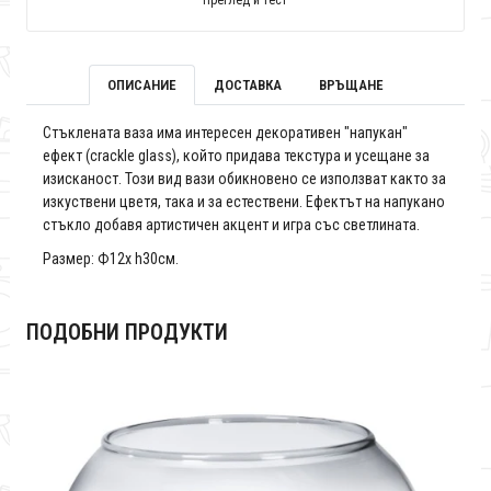
Преглед и тест
ОПИСАНИЕ
ДОСТАВКА
ВРЪЩАНЕ
Стъклената ваза има интересен декоративен "напукан"
ефект (crackle glass), който придава текстура и усещане за
изисканост. Този вид вази обикновено се използват както за
изкуствени цветя, така и за естествени. Ефектът на напукано
стъкло добавя артистичен акцент и игра със светлината.
Размер: Ф12х h30см.
ПОДОБНИ ПРОДУКТИ