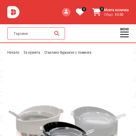
0
0
Моята количка
Общо:
€0.00
МЕНЮ
Начало
За кухнята
Стъклено бурканче с лъжичка