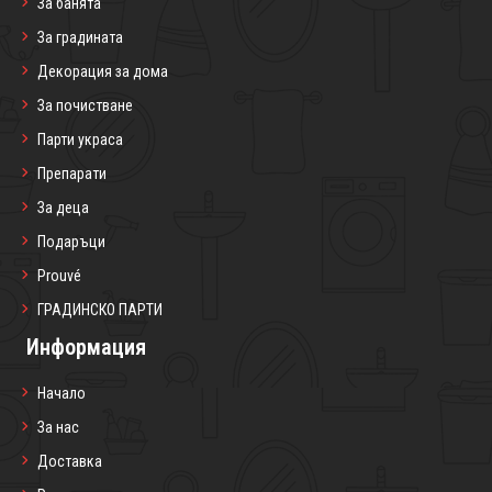
За банята
За градината
Декорация за дома
За почистване
Парти украса
Препарати
За деца
Подаръци
Prouvé
ГРАДИНСКО ПАРТИ
Информация
Начало
За нас
Доставка