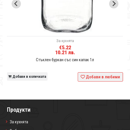
За кухнята
€5.22
10.21 лв.
Стъклен буркан със син капак 1л
и
Добави в количката
Добави в любими
Продукти
За кухнята