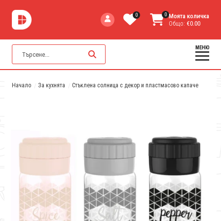
0
0
Моята количка
Общо:
€0.00
МЕНЮ
Начало
За кухнята
Стъклена солница с декор и пластмасово капаче