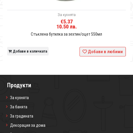
За кухнята
€5.37
10.50 лв.
Стъклена бутилка за зехтин/оцет 550мл
и
Добави в количката
Добави в любими
Продукти
За кухнята
За банята
За градината
Декорация за дома