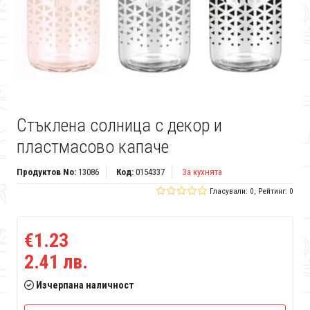
Стъклена солница с декор и
пластмасово капаче
Продуктов No:
13086
Код:
0154337
За кухнята
Гласували: 0, Рейтинг: 0
€1.23
2.41 лв.
Изчерпана наличност