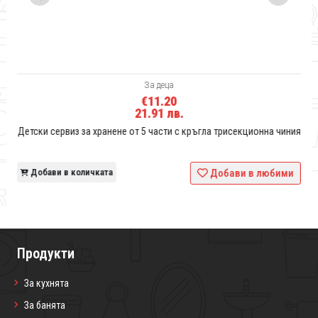
За деца
€11.20
21.91 лв.
Детски сервиз за хранене от 5 части с кръгла трисекционна чиния
и
Добави в количката
Добави в любими
Продукти
За кухнята
За банята