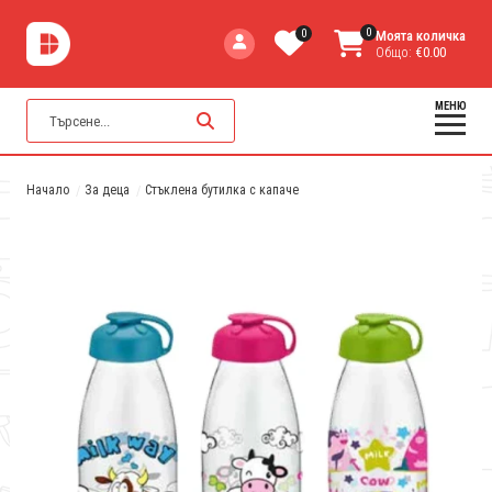
0
0
Моята количка
Общо:
€0.00
МЕНЮ
Начало
За деца
Стъклена бутилка с капаче