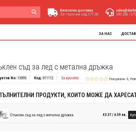
Безплатна доставка
sales@darli
За поръчки над €77.00
089 336 1670
ЗА НАС
ДОСТАВ
ъклен съд за лед с метална дръжка
уктов No:
13895
Код:
011112
За кухнята
Гласували: 0, Рей
ПЪЛНИТЕЛНИ ПРОДУКТИ, КОИТО МОЖЕ ДА ХАРЕСА
Стъклен съд за лед с метална дръжка
Куп
€3.37 / 6.59 лв.