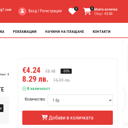
0
0
Моята количка
ng7.com
Вход / Регистрация
Общо:
€0.00
КА
РЕКЛАМАЦИИ
НАЧИНИ НА ПЛАЩАНЕ
КОНТАКТИ
€4.24
€8.48
-50%
тинг: 0
8.29 лв.
16.59 лв.
ТЕ
В наличност
Количество
и
Добави в количката