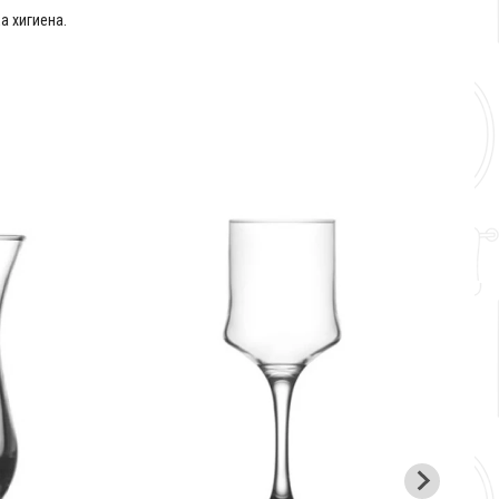
а хигиена.
L
Д