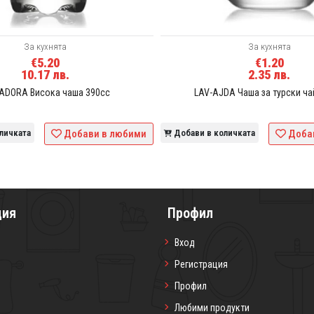
За кухнята
За кухнята
€5.20
€1.20
10.17 лв.
2.35 лв.
ADORA Висока чаша 390сс
LAV-AJDA Чаша за турски ча
личката
Добави в любими
Добави в количката
Доба
ция
Профил
Вход
Регистрация
Профил
Любими продукти