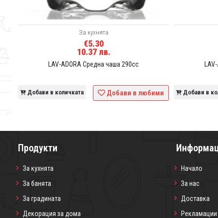
За кухнята
€5.30
10.37 лв.
LAV-ADORA Средна чаша 290сс
LAV-
ими
Добави в количката
Добави в любими
Добави в ко
Продукти
Информа
За кухнята
Начало
За банята
За нас
За градината
Доставка
Декорация за дома
Рекламации