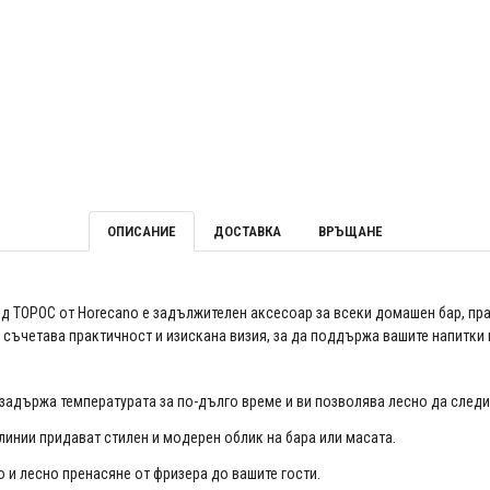
ОПИСАНИЕ
ДОСТАВКА
ВРЪЩАНЕ
лед ТОРОС от Horecano е задължителен аксесоар за всеки домашен бар, пр
 съчетава практичност и изискана визия, за да поддържа вашите напитки
адържа температурата за по-дълго време и ви позволява лесно да следи
инии придават стилен и модерен облик на бара или масата.
 и лесно пренасяне от фризера до вашите гости.