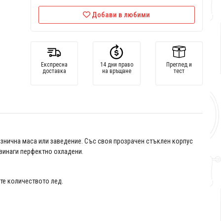
Добави в любими
Експресна
14 дни право
Преглед и
доставка
на връщане
тест
азнична маса или заведение. Със своя прозрачен стъклен корпус
 винаги перфектно охладени.
те количеството лед.