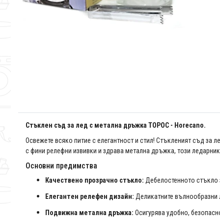
Стъклен съд за лед с метална дръжка ТОРОС - Horecano.
Освежете всяко питие с елегантност и стил! Стъкленият съд за 
с фини релефни извивки и здрава метална дръжка, този ледарник
Основни предимства
Качествено прозрачно стъкло:
Дебелостенното стъкло з
Елегантен релефен дизайн:
Деликатните вълнообразни л
Подвижна метална дръжка:
Осигурява удобно, безопасно