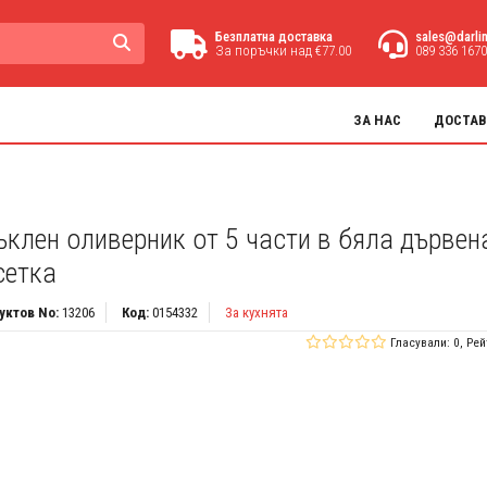
Безплатна доставка
sales@darli
За поръчки над €77.00
089 336 1670
ЗА НАС
ДОСТАВ
ъклен оливерник от 5 части в бяла дървен
сетка
уктов No:
13206
Код:
0154332
За кухнята
Гласували: 0, Рей