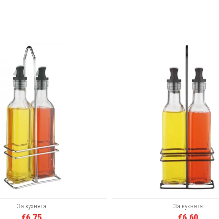
За кухнята
За кухнята
€6.75
€6.60