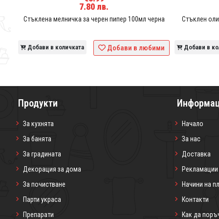
7.80 лв.
Стъклена мелничка за черен пипер 100мл черна
Стъклен оли
ими
Добави в количката
Добави в любими
Добави в ко
Продукти
Информа
За кухнята
Начало
За банята
За нас
За градината
Доставка
Декорация за дома
Рекламации
За почистване
Начини на п
Парти украса
Контакти
Препарати
Как да поръ