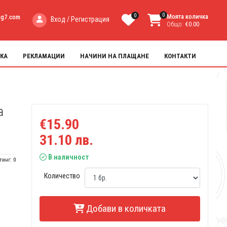
0
0
Моята количка
ng7.com
Вход / Регистрация
Общо:
€0.00
КА
РЕКЛАМАЦИИ
НАЧИНИ НА ПЛАЩАНЕ
КОНТАКТИ
а
€15.90
31.10 лв.
В наличност
тинг: 0
Количество
Добави в количката