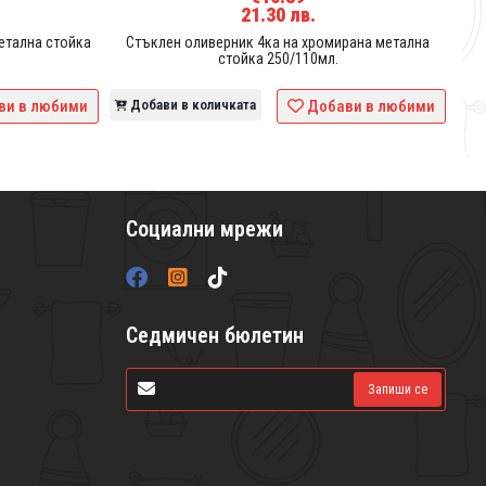
21.30 лв.
етална стойка
Стъклен оливерник 4ка на хромирана метална
стойка 250/110мл.
ви в любими
Добави в количката
Добави в любими
Социални мрежи
Седмичен бюлетин
Запиши се