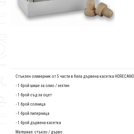
Стъклен оливерник от 5 части в бяла дървена касетка HORECANO
- 1 брой шише за олио / зехтин
- 1 брой съд за оцет
- 1 брой солница
- 1 брой пиперница
- 1 брой дървена касетка
Материал: стъкло / дърво