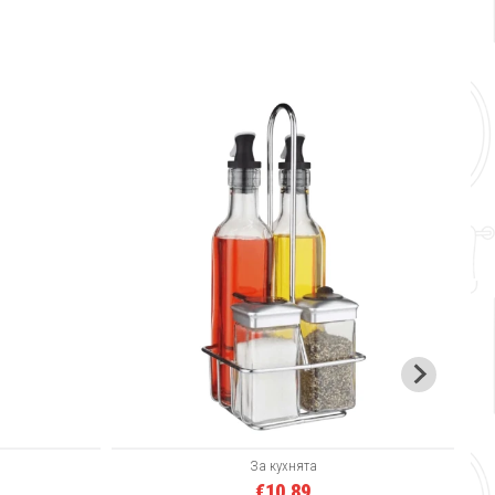
Ст
Д
За кухнята
€10.89