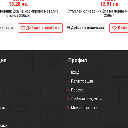
13.20 лв.
12.91 лв.
верник 2ка на хромирана метална
Стъклен оливерник 2ка на черна м
стойка 250мл.
250мл.
личката
Добави в любими
Добави в количката
Доба
ция
Профил
Вход
Регистрация
Профил
Любими продукти
лащане
Моите поръчки
чам?