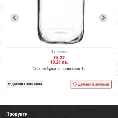
За кухнята
€5.22
10.21 лв.
Стъклен буркан със син капак 1л
и
Добави в количката
Добави в любими
Продукти