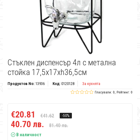
Стъклен диспенсър 4л с метална
стойка 17,5x17xh36,5см
Продуктов No:
13936
Код:
0120128
За кухнята
Гласували: 0, Рейтинг: 0
€20.81
€41.62
-50%
40.70 лв.
81.40 лв.
В наличност