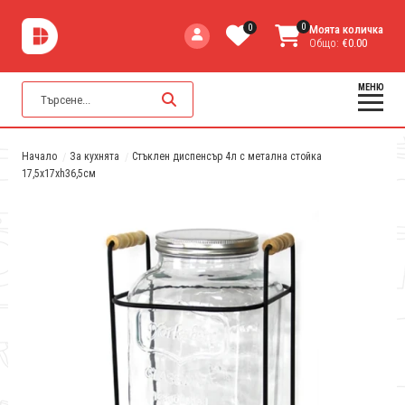
0
0
Моята количка
Общо:
€0.00
МЕНЮ
Начало
За кухнята
Стъклен диспенсър 4л с метална стойка
17,5x17xh36,5см