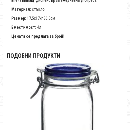
впечатляващ диспенсър за ежедневна употреба.
Материал:
стъкло
Размер:
17,5x17xh36,5см
Вместимост:
4л
Цената се предлага за брой!
ПОДОБНИ ПРОДУКТИ