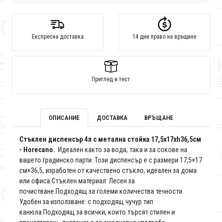
Експресна доставка
14 дни право на връщане
Преглед и тест
ОПИСАНИЕ
ДОСТАВКА
ВРЪЩАНЕ
Стъклен диспенсър 4л с метална стойка 17,5x17xh36,5см
- Horecano.
Идеален както за вода, така и за сокове на
вашето градинско парти. Този диспенсър е с размери 17,5×17
см×36,5, изработен от качествено стъкло, идеален за дома
или офиса.Стъклен материал: Лесен за
почистване.Подходящ за големи количества течности.
Удобен за използване: с подходящ чучур тип
канюла.Подходящ за всички, които търсят стилен и