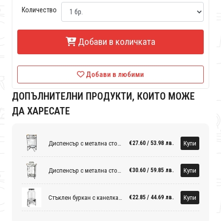
Количество
Добави в количката
Добави в любими
ДОПЪЛНИТЕЛНИ ПРОДУКТИ, КОИТО МОЖЕ
ДА ХАРЕСАТЕ
Диспенсър с метална стойка 23×21×40см
Купи
€27.60 / 53.98 лв.
Диспенсър с метална стойка 8,5л 26x22xh49cm
Купи
€30.60 / 59.85 лв.
Стъклен буркан с канелка на стойка 5,5л
Купи
€22.85 / 44.69 лв.