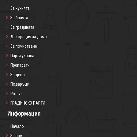
За кухнята
За банята
За градината
Декорация за дома
За почистване
Парти украса
Препарати
За деца
Подаръци
Prouvé
ГРАДИНСКО ПАРТИ
Информация
Начало
За нас