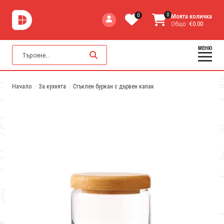
0
0
Моята количка
Общо:
€0.00
МЕНЮ
Начало
За кухнята
Стъклен буркан с дървен капак