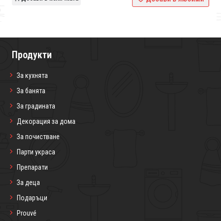
Продукти
За кухнята
За банята
За градината
Декорация за дома
За почистване
Парти украса
Препарати
За деца
Подаръци
Prouvé