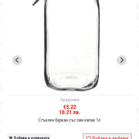
За кухнята
€5.22
10.21 лв.
Стъклен буркан със син капак 1л
и
Добави в количката
Добави в любими