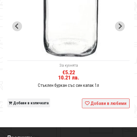
За кухнята
€5.22
10.21 лв.
Стъклен буркан със син капак 1л
и
Добави в количката
Добави в любими