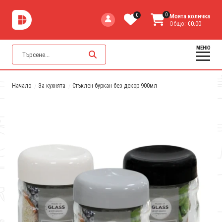
0
0
Моята количка
Общо:
€0.00
МЕНЮ
Начало
За кухнята
Стъклен буркан без декор 900мл