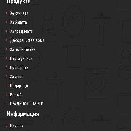
Продукти
За кухнята
За банята
За градината
Декорация за дома
За почистване
Парти украса
Препарати
За деца
Подаръци
Prouvé
ГРАДИНСКО ПАРТИ
Информация
Начало