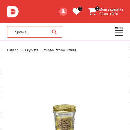
0
0
Моята количка
Общо:
€0.00
МЕНЮ
Начало
За кухнята
Стъклен буркан 320мл