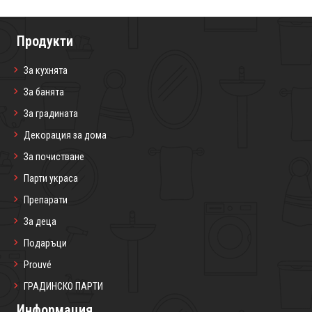
Продукти
За кухнята
За банята
За градината
Декорация за дома
За почистване
Парти украса
Препарати
За деца
Подаръци
Prouvé
ГРАДИНСКО ПАРТИ
Информация