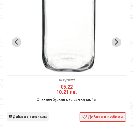
За кухнята
€5.22
10.21 лв.
Стъклен буркан със син капак 1л
и
Добави в количката
Добави в любими