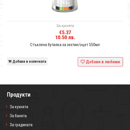
За кухнята
€5.37
10.50 лв.
Стъклена бутилка за зехтин/оцет 550мл
и
Добави в количката
Добави в любими
Продукти
За кухнята
За банята
За градината