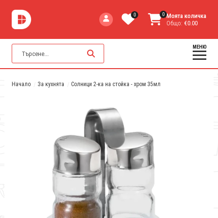
0
0
Моята количка
Общо:
€0.00
МЕНЮ
Начало
За кухнята
Солници 2-ка на стойка - хром 35мл