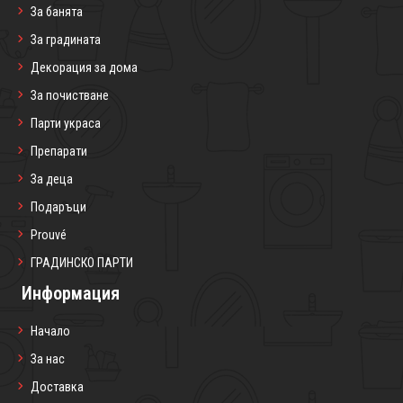
За банята
За градината
Декорация за дома
За почистване
Парти украса
Препарати
За деца
Подаръци
Prouvé
ГРАДИНСКО ПАРТИ
Информация
Начало
За нас
Доставка