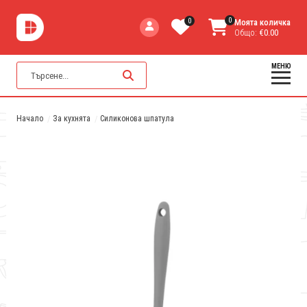
0
0
Моята количка
Общо:
€0.00
МЕНЮ
Начало
За кухнята
Силиконова шпатула