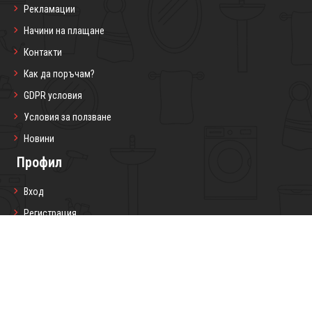
Рекламации
Начини на плащане
Контакти
Как да поръчам?
GDPR условия
Условия за ползване
Новини
Профил
Вход
Регистрация
Профил
Любими продукти
Моите поръчки
Социални мрежи