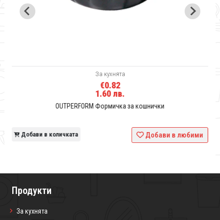
За кухнята
€0.82
1.60 лв.
OUTPERFORM Формичка за кошнички
и
Добави в количката
Добави в любими
Продукти
За кухнята