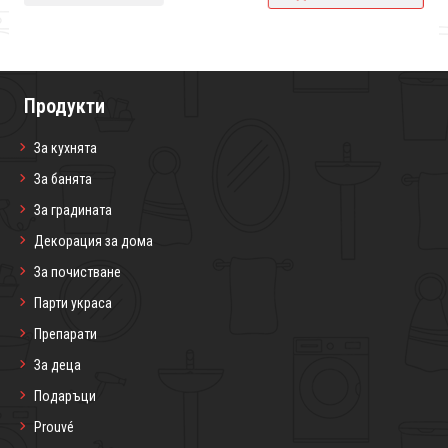
Продукти
За кухнята
За банята
За градината
Декорация за дома
За почистване
Парти украса
Препарати
За деца
Подаръци
Prouvé