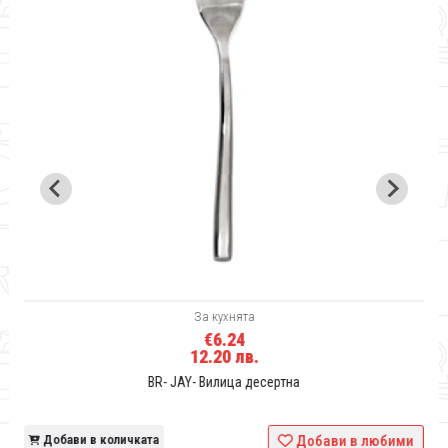
За кухнята
€6.24
12.20 лв.
BR- JAY- Вилица десертна
и
Добави в количката
Добави в любими