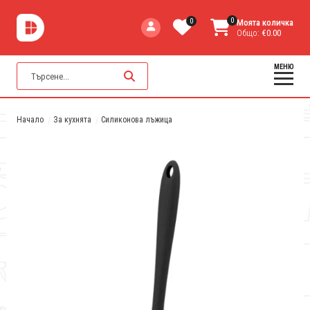
0
0
Моята количка
Общо:
€0.00
МЕНЮ
Начало
За кухнята
Силиконова лъжица