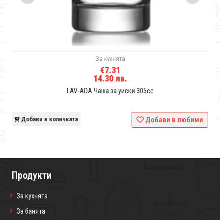
За кухнята
€7.31
14.30 лв.
LAV-ADA Чаша за уиски 305сс
и
Добави в количката
Добави в любими
Продукти
За кухнята
За банята