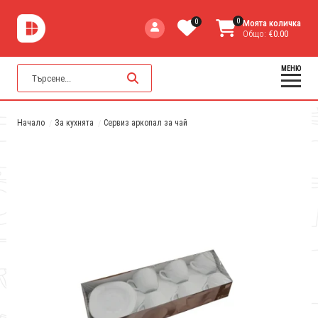
0
0
Моята количка
Общо:
€0.00
МЕНЮ
Начало
За кухнята
Сервиз аркопал за чай