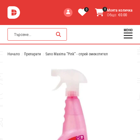
0
0
Моята количка
Общо:
€0.00
МЕНЮ
Начало
Препарати
Sano Maxima "Pink" - спрей омекотител