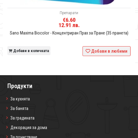
Препарати
€6.60
12.91 лв.
35
Sano Maxima Biocolor - Концентриран Прах за Пране (35 пранета)
и
Добави в количката
Добави в любими
Продукти
За кухнята
За банята
За градината
Декорация за дома
За почистване