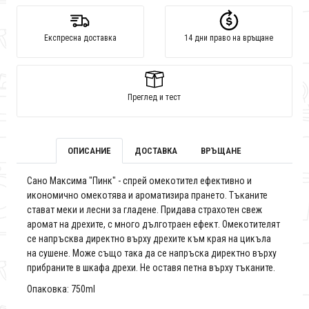
Експресна доставка
14 дни право на връщане
Преглед и тест
ОПИСАНИЕ
ДОСТАВКА
ВРЪЩАНЕ
Сано Максима "Пинк" - спрей омекотител ефективно и
икономично омекотява и ароматизира прането. Тъканите
стават меки и лесни за гладене. Придава страхотен свеж
аромат на дрехите, с много дълготраен ефект. Омекотителят
се напръсква директно върху дрехите към края на цикъла
на сушене. Може също така да се напръска директно върху
прибраните в шкафа дрехи. Не оставя петна върху тъканите.
Опаковка: 750ml