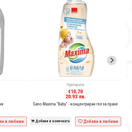
San
Д
Препарати
€10.70
20.93 лв.
ня
Sano Maxima "Baby" - концентриран гел за пране
ви в любими
Добави в количката
Добави в любими