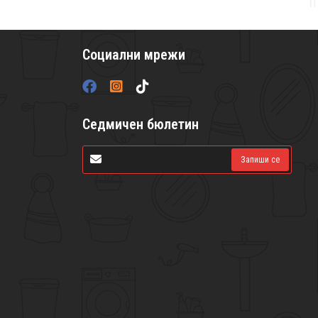
Социални мрежи
Седмичен бюлетин
Запиши се