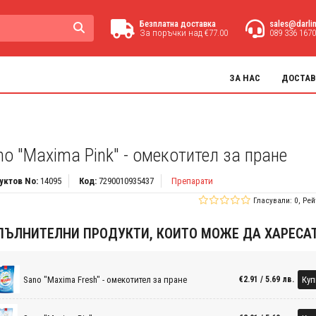
Безплатна доставка
sales@darli
За поръчки над €77.00
089 336 1670
ЗА НАС
ДОСТАВ
no "Maxima Pink" - омекотител за пране
уктов No:
14095
Код:
7290010935437
Препарати
Гласували: 0, Рей
ПЪЛНИТЕЛНИ ПРОДУКТИ, КОИТО МОЖЕ ДА ХАРЕСА
Sano "Maxima Fresh" - омекотител за пране
Куп
€2.91 / 5.69 лв.