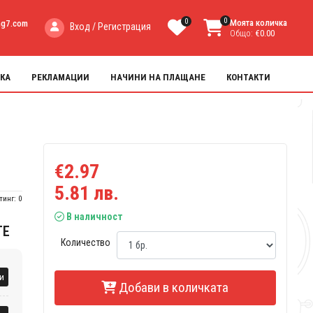
0
0
Моята количка
ng7.com
Вход / Регистрация
Общо:
€0.00
КА
РЕКЛАМАЦИИ
НАЧИНИ НА ПЛАЩАНЕ
КОНТАКТИ
€2.97
5.81 лв.
тинг: 0
В наличност
ТЕ
Количество
и
Добави в количката