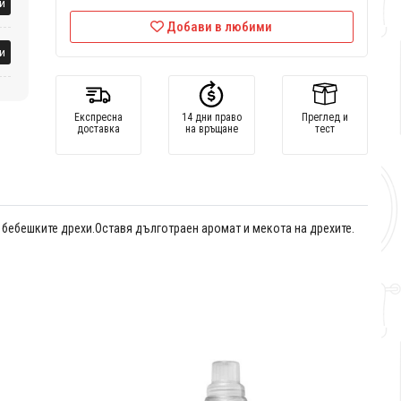
и
Добави в любими
и
Експресна
14 дни право
Преглед и
доставка
на връщане
тест
бебешките дрехи.Оставя дълготраен аромат и мекота на дрехите.