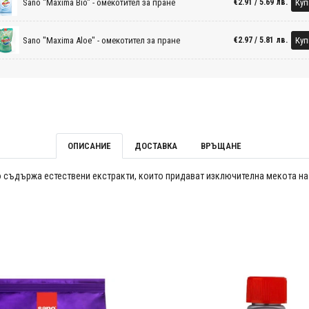
Sano "Maxima Bio" - омекотител за пране
Куп
€2.91 / 5.69 лв.
Sano "Maxima Aloe" - омекотител за пране
Куп
€2.97 / 5.81 лв.
ОПИСАНИЕ
ДОСТАВКА
ВРЪЩАНЕ
о съдържа естествени екстракти, които придават изключителна мекота на 