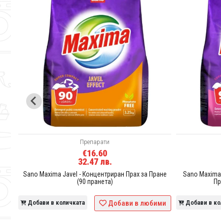
Препарати
€16.60
32.47 лв.
Пране
Sano Maxima Javel - Концентриран Прах за Пране
Sano Maxima 
(90 пранета)
Пр
ими
Добави в количката
Добави в любими
Добави в ко