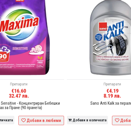
Препарати
Препарати
€16.60
€4.19
32.47 лв.
8.19 лв.
Sensitive - Концентриран Бебешки
Sano Anti Kalk за перал
ах за Пране (90 пранета)
личката
Добави в любими
Добави в количката
Доба