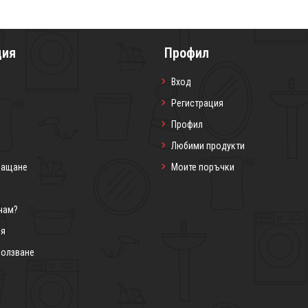
ция
Профил
Вход
Регистрация
Профил
Любими продукти
лащане
Моите поръчки
чам?
ия
ползване