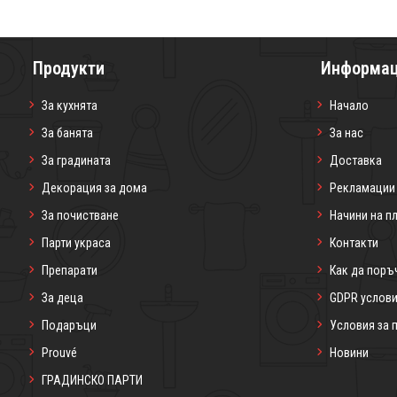
Продукти
Информа
За кухнята
Начало
За банята
За нас
За градината
Доставка
Декорация за дома
Рекламации
За почистване
Начини на п
Парти украса
Контакти
Препарати
Как да поръ
За деца
GDPR услов
Подаръци
Условия за 
Prouvé
Новини
ГРАДИНСКО ПАРТИ