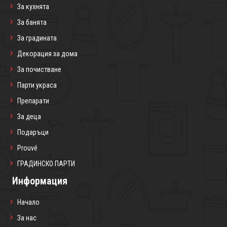
За кухнята
За банята
За градината
Декорация за дома
За почистване
Парти украса
Препарати
За деца
Подаръци
Prouvé
ГРАДИНСКО ПАРТИ
Информация
Начало
За нас