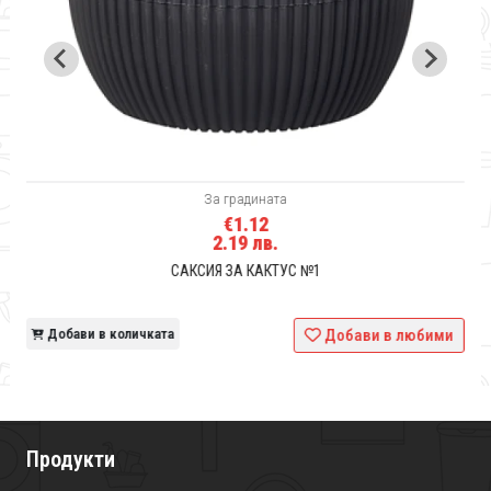
За градината
€1.12
2.19 лв.
САКСИЯ ЗА КАКТУС №1
и
Добави в количката
Добави в любими
Продукти