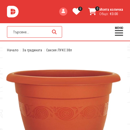
0
0
Моята количка
Общо:
€0.00
МЕНЮ
Начало
За градината
Саксия ЛУКС 38л