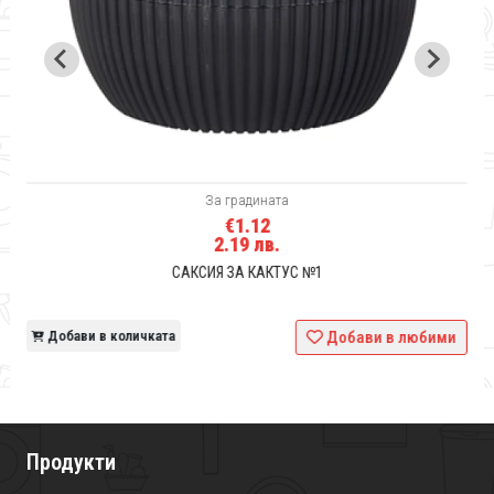
За градината
€1.12
2.19 лв.
САКСИЯ ЗА КАКТУС №1
и
Добави в количката
Добави в любими
Продукти