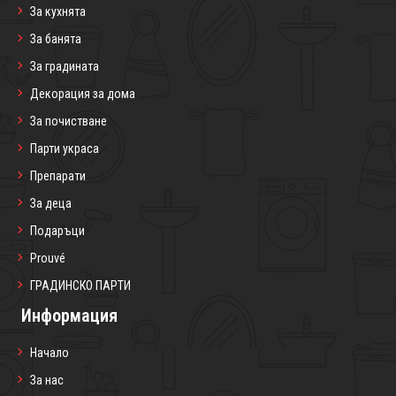
За кухнята
За банята
За градината
Декорация за дома
За почистване
Парти украса
Препарати
За деца
Подаръци
Prouvé
ГРАДИНСКО ПАРТИ
Информация
Начало
За нас