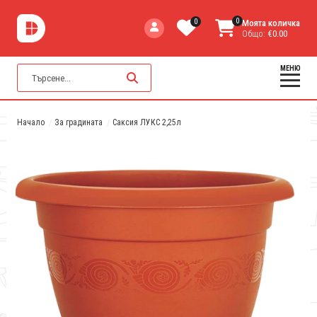
0
0
Моята количка
Общо:
€0.00
МЕНЮ
Начало
За градината
Саксия ЛУКС 2,25л