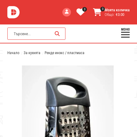
0
0
Моята количка
Общо:
€0.00
МЕНЮ
Начало
За кухнята
Ренде инокс / пластмаса