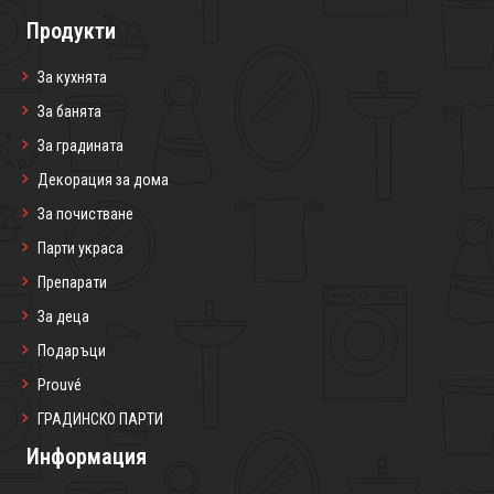
Продукти
За кухнята
За банята
За градината
Декорация за дома
За почистване
Парти украса
Препарати
За деца
Подаръци
Prouvé
ГРАДИНСКО ПАРТИ
Информация