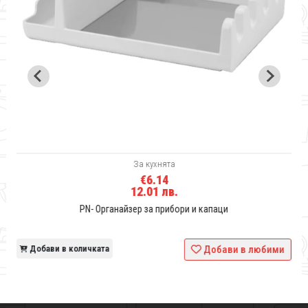
За кухнята
€6.14
12.01 лв.
PN- Органайзер за прибори и капаци
и
Добави в количката
Добави в любими