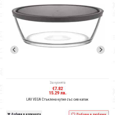
За кухнята
€7.82
15.29 лв.
LAV VEGA Стъклена кутия със сив капак
и
Добави в количката
Добави в любими