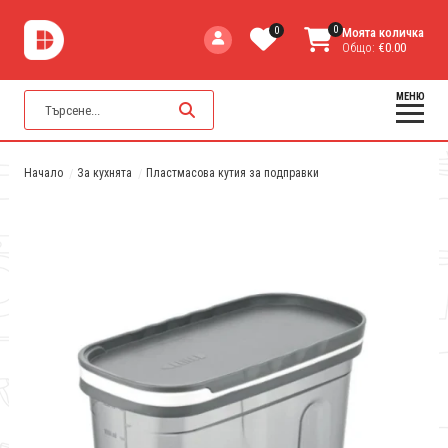
0
0
Моята количка
Общо:
€0.00
МЕНЮ
Начало
За кухнята
Пластмасова кутия за подправки