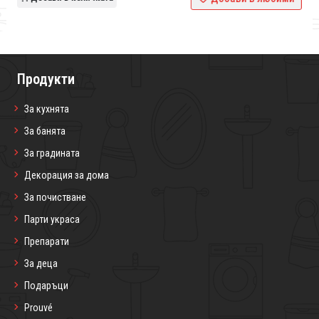
Продукти
За кухнята
За банята
За градината
Декорация за дома
За почистване
Парти украса
Препарати
За деца
Подаръци
Prouvé