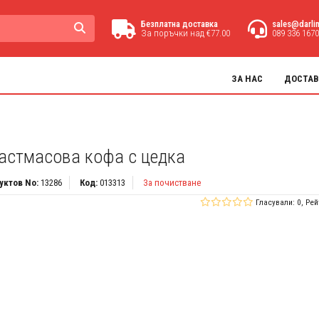
Безплатна доставка
sales@darli
За поръчки над €77.00
089 336 1670
ЗА НАС
ДОСТАВ
астмасова кофа с цедка
уктов No:
13286
Код:
013313
За почистване
Гласували: 0, Рей