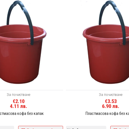
За почистване
За почистване
€2.10
€3.53
4.11 лв.
6.90 лв.
стмасова кофа без капак
Пластмасова кофа без к