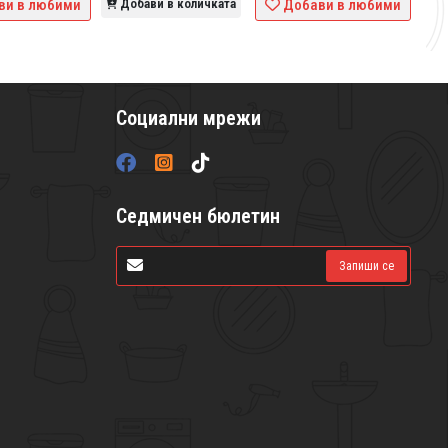
ви в любими
Добави в количката
Добави в любими
Социални мрежи
Седмичен бюлетин
Запиши се