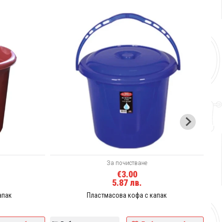
Д
За почистване
€3.00
5.87 лв.
апак
Пластмасова кофа с капак