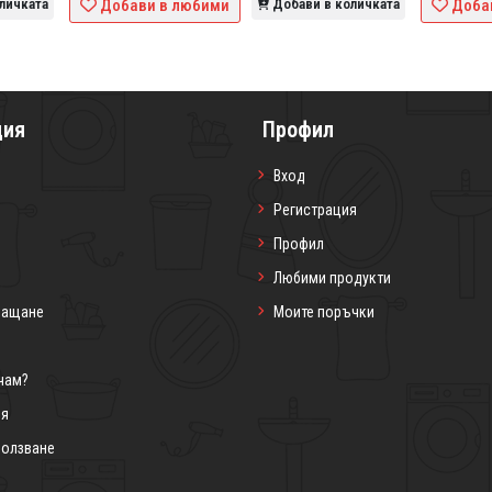
личката
Добави в любими
Добави в количката
Доба
ция
Профил
Вход
Регистрация
Профил
Любими продукти
лащане
Моите поръчки
чам?
ия
ползване