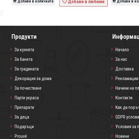
ими
Добави в количката
Добави в любими
Добави в ко
Продукти
Информа
За кухнята
Начало
За банята
За нас
За градината
Доставка
Декорация за дома
Рекламации
За почистване
Начини на п
Парти украса
Контакти
Препарати
Как да поръ
За деца
GDPR услов
Подаръци
Условия за 
Prouvé
Новини