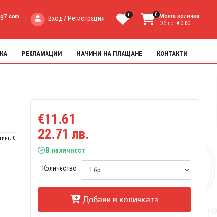
0
0
Моята количка
ng7.com
Вход / Регистрация
Общо:
€0.00
КА
РЕКЛАМАЦИИ
НАЧИНИ НА ПЛАЩАНЕ
КОНТАКТИ
€11.61
22.71 лв.
тинг: 0
В наличност
Количество
Добави в количката